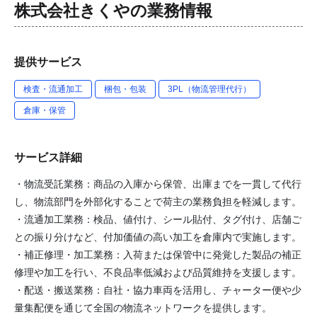
株式会社きくや
の業務情報
提供サービス
検査・流通加工
梱包・包装
3PL（物流管理代行）
倉庫・保管
サービス詳細
・物流受託業務：商品の入庫から保管、出庫までを一貫して代行
し、物流部門を外部化することで荷主の業務負担を軽減します。
・流通加工業務：検品、値付け、シール貼付、タグ付け、店舗ご
との振り分けなど、付加価値の高い加工を倉庫内で実施します。
・補正修理・加工業務：入荷または保管中に発覚した製品の補正
修理や加工を行い、不良品率低減および品質維持を支援します。
・配送・搬送業務：自社・協力車両を活用し、チャーター便や少
量集配便を通じて全国の物流ネットワークを提供します。