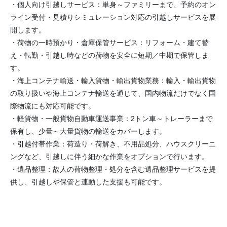
・個人向け引越しサービス：単身～ファミリーまで、予約のオン
ライン受付・見積りシミュレーション対応の引越しサービスを展
開します。
・荷物の一時預かり・倉庫保管サービス：リフォーム・建て替
え・転勤・引越し時などの荷物を安全に短期／中期で保管しま
す。
・海上コンテナ輸送・輸入貨物・輸出貨物業務：輸入・輸出貨物
の取り扱いや海上コンテナ輸送を通じて、国内物流だけでなく国
際物流にも対応可能です。
・軽貨物・一般貨物自動車運送事業：2トン車～トレーラーまで
保有し、少量～大量貨物の輸送をカバーします。
・引越付帯作業：荷造り・荷解き、不用品処分、ハウスクリーニ
ングなど、引越しに伴う細かな作業をオプションで行います。
・遺品整理：故人の荷物整理・処分を含む遺品整理サービスを提
供し、引越しや保管と連動した支援も可能です。