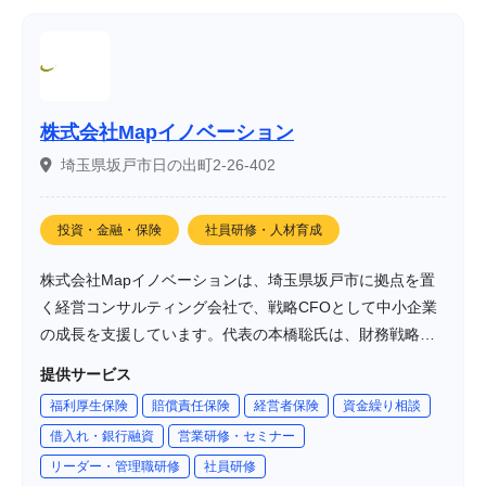
株式会社Mapイノベーション
埼玉県坂戸市日の出町2-26-402
投資・金融・保険
社員研修・人材育成
株式会社Mapイノベーションは、埼玉県坂戸市に拠点を置
く経営コンサルティング会社で、戦略CFOとして中小企業
の成長を支援しています。代表の本橋聡氏は、財務戦略決
断ゲーム®の開発者であり、5,000社以上の企業支援実績を
提供サービス
有しています。同社は、テクノロジー、マーケティング、
福利厚生保険
賠償責任保険
経営者保険
資金繰り相談
ファイナンスを融合させ、企業の持続可能な成長を実現す
借入れ・銀行融資
営業研修・セミナー
ることを目指しています。
リーダー・管理職研修
社員研修