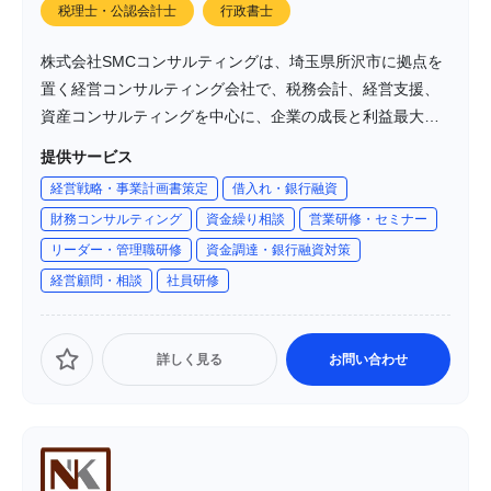
税理士・公認会計士
行政書士
株式会社SMCコンサルティングは、埼玉県所沢市に拠点を
置く経営コンサルティング会社で、税務会計、経営支援、
資産コンサルティングを中心に、企業の成長と利益最大化
を支援しています。代表の関根威氏は、30年以上の実務経
提供サービス
験を有し、著書も多数出版しています。同社は、顧問先の
経営戦略・事業計画書策定
借入れ・銀行融資
89.5％が増益を達成しており、賃上げ税制減税額は年間
財務コンサルティング
資金繰り相談
営業研修・セミナー
4,807万円に上るなど、実績が証明する高い成果を上げてい
リーダー・管理職研修
資金調達・銀行融資対策
ます。
経営顧問・相談
社員研修
詳しく見る
お問い合わせ