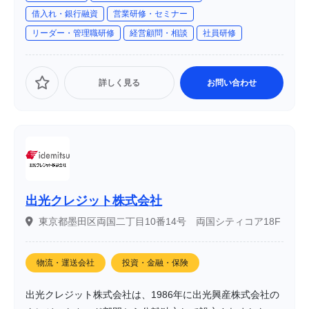
研修講師として30年以上の経験を有しています。同社は、
借入れ・銀行融資
営業研修・セミナー
企業の経営戦略から人材育成、業務改善まで幅広い分野で
リーダー・管理職研修
経営顧問・相談
社員研修
支援を行い、特に中堅・中小企業の成長をサポートしてい
ます。
詳しく見る
お問い合わせ
出光クレジット株式会社
東京都墨田区両国二丁目10番14号 両国シティコア18F
物流・運送会社
投資・金融・保険
出光クレジット株式会社は、1986年に出光興産株式会社の