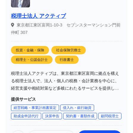
税理士法人 アクティブ
東京都江東区富岡1-10-3 セブンスターマンション門前
仲町 307
投資・金融・保険
社会保険労務士
税理士・公認会計士
行政書士
税理士法人アクティブは、東京都江東区富岡に拠点を構え
る税理士法人で、法人・個人の税務・会計業務を中心に、
経営支援や相続対策など多岐にわたるサービスを提供して
います。「志を持って万事の源となす」という理念のも
提供サービス
と、経営者の夢の実現をサポートしています。
経営戦略・事業計画書策定
借入れ・銀行融資
助成金申請代行
決算申告
契約書・書類作成
顧問税理士