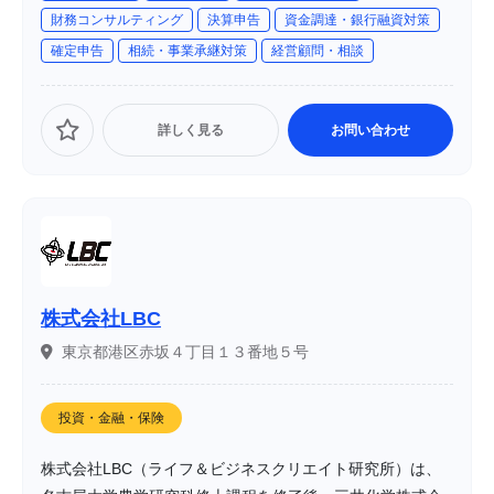
財務コンサルティング
決算申告
資金調達・銀行融資対策
に、保険の知識だけではなく、マーケット開拓力と販売技
確定申告
相続・事業承継対策
経営顧問・相談
術の両立を重視しています。
詳しく見る
お問い合わせ
株式会社LBC
東京都港区赤坂４丁目１３番地５号
投資・金融・保険
株式会社LBC（ライフ＆ビジネスクリエイト研究所）は、