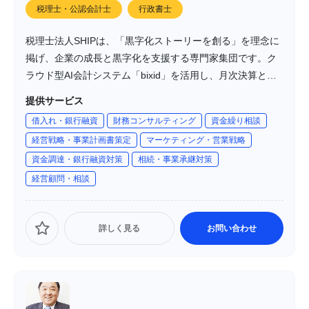
税理士・公認会計士
行政書士
税理士法人SHIPは、「黒字化ストーリーを創る」を理念に
掲げ、企業の成長と黒字化を支援する専門家集団です。ク
ラウド型AI会計システム「bixid」を活用し、月次決算と経
営計画を組み合わせた支援を行っています。顧問先の黒字
提供サービス
化率は82%を誇り、経営者との密なコミュニケーションを
借入れ・銀行融資
財務コンサルティング
資金繰り相談
大切にしています。
経営戦略・事業計画書策定
マーケティング・営業戦略
資金調達・銀行融資対策
相続・事業承継対策
経営顧問・相談
詳しく見る
お問い合わせ