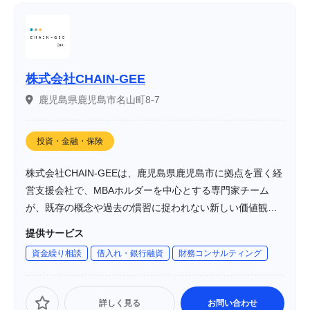
株式会社CHAIN-GEE
鹿児島県鹿児島市名山町8-7
投資・金融・保険
株式会社CHAIN-GEEは、鹿児島県鹿児島市に拠点を置く経
営支援会社で、MBAホルダーを中心とする専門家チーム
が、既存の概念や過去の慣習に捉われない新しい価値観を
持ちながら、クライアントの経営をサポートしています。
提供サービス
創業期から成熟期に至るまでの中小企業を中心に、事業運
資金繰り相談
借入れ・銀行融資
財務コンサルティング
営のための経理・人事労務・法務・財務などの基本スキル
の構築を、IT活用や各種専門家との連携を通じて提供し、
財務力の強化と向上を支援しています。
詳しく見る
お問い合わせ