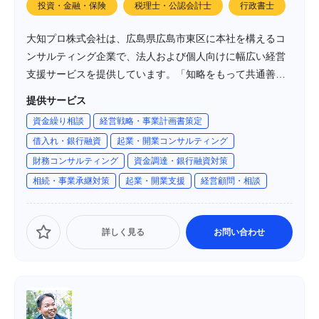
投資・金融・保険
税理士・公認会計士
行政書士
大知プロ株式会社は、広島県広島市東区に本社を構えるコ
ンサルティング企業で、法人および個人向けに幅広い経営
支援サービスを提供しています。「知略をもって共通善を
追求し、未来予測を通じて課題解決を図る」という理念の
提供サービス
もと、デジタル技術やテクノロジーを活用し、社会貢献を
資金繰り相談
経営戦略・事業計画書策定
目指しています。
借入れ・銀行融資
起業・開業コンサルティング
財務コンサルティング
資金調達・銀行融資対策
相続・事業承継対策
起業・開業支援
経営顧問・相談
詳しく見る
お問い合わせ