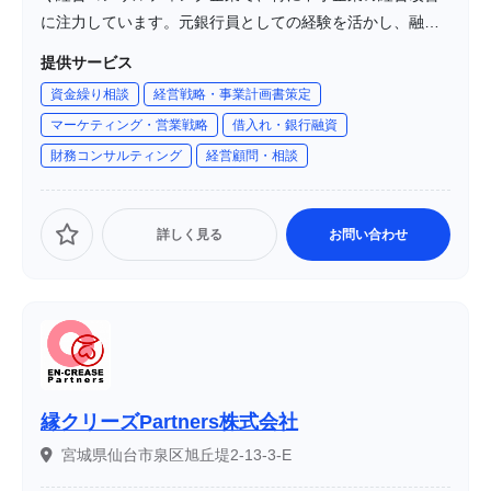
に注力しています。元銀行員としての経験を活かし、融資
に強いコンサルタントとして知られています。「経営改
提供サービス
善」「資金繰り」「事業再生」などの分野で、経営者と共
資金繰り相談
経営戦略・事業計画書策定
に課題解決に取り組んでいます。
マーケティング・営業戦略
借入れ・銀行融資
財務コンサルティング
経営顧問・相談
詳しく見る
お問い合わせ
縁クリーズPartners株式会社
宮城県仙台市泉区旭丘堤2-13-3-E