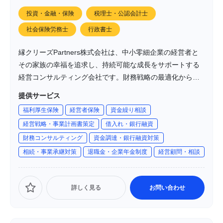
投資・金融・保険
税理士・公認会計士
社会保険労務士
行政書士
縁クリーズPartners株式会社は、中小零細企業の経営者と
その家族の幸福を追求し、持続可能な成長をサポートする
経営コンサルティング会社です。財務戦略の最適化から個
人資産管理まで、包括的な支援を提供し、地域経済の発展
提供サービス
にも貢献しています。
福利厚生保険
経営者保険
資金繰り相談
経営戦略・事業計画書策定
借入れ・銀行融資
財務コンサルティング
資金調達・銀行融資対策
相続・事業承継対策
退職金・企業年金制度
経営顧問・相談
詳しく見る
お問い合わせ