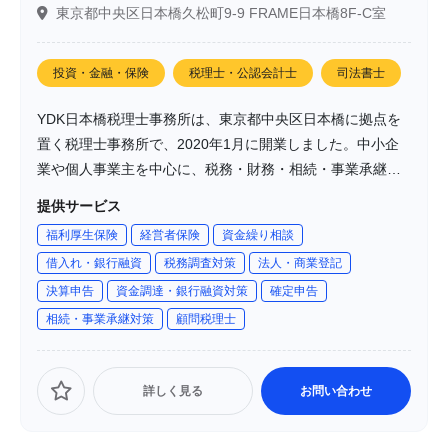
東京都中央区日本橋久松町9-9 FRAME日本橋8F-C室
投資・金融・保険
税理士・公認会計士
司法書士
YDK日本橋税理士事務所は、東京都中央区日本橋に拠点を
置く税理士事務所で、2020年1月に開業しました。中小企
業や個人事業主を中心に、税務・財務・相続・事業承継な
ど幅広い分野でサポートを提供しています。「書面添付制
提供サービス
度」による税務調査リスクの軽減や、DX支援による業務効
福利厚生保険
経営者保険
資金繰り相談
率化など、先進的なサービスを通じて、顧客の成長を支援
借入れ・銀行融資
税務調査対策
法人・商業登記
しています。
決算申告
資金調達・銀行融資対策
確定申告
相続・事業承継対策
顧問税理士
詳しく見る
お問い合わせ