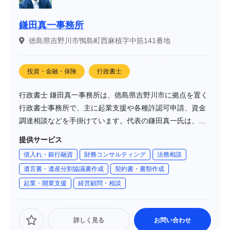
鎌田真一事務所
徳島県吉野川市鴨島町西麻植字中筋141番地
投資・金融・保険
行政書士
行政書士 鎌田真一事務所は、徳島県吉野川市に拠点を置く
行政書士事務所で、主に起業支援や各種許認可申請、資金
調達相談などを手掛けています。代表の鎌田真一氏は、土
地家屋調査士試験に合格後、行政書士試験にも合格し、地
提供サービス
元徳島での開業に至りました。地元愛に根ざし、地域活性
借入れ・銀行融資
財務コンサルティング
法務相談
化を目指して活動しています。
遺言書・遺産分割協議書作成
契約書・書類作成
起業・開業支援
経営顧問・相談
詳しく見る
お問い合わせ