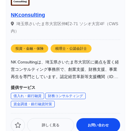
NKconsulting
埼玉県さいたま市大宮区仲町2-71 ソシオ大宮4F（CWS
内）
投資・金融・保険
税理士・公認会計士
NK Consultingは、埼玉県さいたま市大宮区に拠点を置く経
営コンサルティング事務所で、創業支援、財務支援、事業
再生を専門としています。認定経営革新等支援機関（ID:
107711000611）として、個人事業主から法人まで幅広い
提供サービス
事業者の経営課題に対応しています。これまでに300社以上
借入れ・銀行融資
財務コンサルティング
の支援実績があり、融資実行率は90％以上を誇ります。
資金調達・銀行融資対策
詳しく見る
お問い合わせ