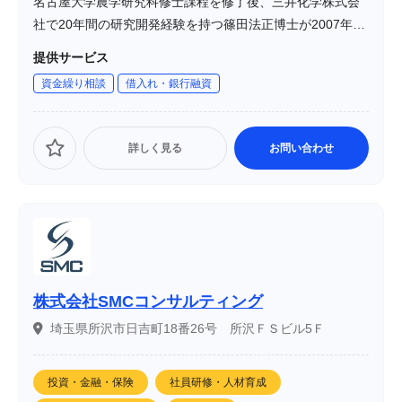
名古屋大学農学研究科修士課程を修了後、三井化学株式会
社で20年間の研究開発経験を持つ篠田法正博士が2007年に
設立した企業です。同社は、東洋古来の帝王学「東洋史
提供サービス
観」や「算命学」を基盤とした経営手法を採用し、理系視
資金繰り相談
借入れ・銀行融資
点でのアプローチを通じて、企業や個人の成長を支援して
います。
詳しく見る
お問い合わせ
株式会社SMCコンサルティング
埼玉県所沢市日吉町18番26号 所沢ＦＳビル5Ｆ
投資・金融・保険
社員研修・人材育成