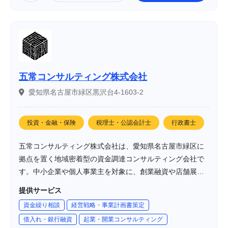
五常コンサルティング株式会社
愛知県名古屋市緑区黒沢台4-1603-2
投資・金融・保険
税理士・公認会計士
行政書士
五常コンサルティング株式会社は、愛知県名古屋市緑区に
拠点を置く地域密着型の資金調達コンサルティング会社で
す。中小企業や個人事業主を対象に、創業融資や店舗展開
に必要な資金調達を支援し、地域発の地方創生に貢献する
提供サービス
ことを理念としています。また、SDGs（持続可能な開発目
資金繰り相談
経営戦略・事業計画書策定
標）への取り組みも行っており、地域社会と共に成長する
借入れ・銀行融資
起業・開業コンサルティング
ことを目指しています。