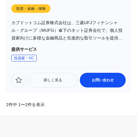
投資・金融・保険
カブドットコム証券株式会社は、三菱UFJフィナンシャ
ル・グループ（MUFG）傘下のネット証券会社で、個人投
資家向けに多様な金融商品と先進的な取引ツールを提供し
ています。「三菱UFJ eスマート証券」として、国内株式、
提供サービス
米国株式、FX、投資信託、NISA、iDeCo、先物・オプショ
投資家・VC
ン取引など、幅広い商品ラインアップを取り揃えていま
す。また、API連携や自動売買、アルゴリズム注文などの先
進的な取引機能も提供し、投資家の多様なニーズに応えて
詳しく見る
お問い合わせ
います。
2件中 1〜2件を表示