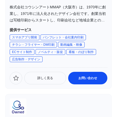
株式会社コウシンアートMMAP（大阪市）は、1970年に創
業し、1971年に法人化されたデザイン会社です。創業当初
は写植印刷からスタートし、印刷会社など地域企業とのネ
ットワークを築いてきました。現在は、グラフィックデザ
提供サービス
イン、WEBデザイン、動画制作、アプリ開発など多岐にわ
スマホアプリ開発
パンフレット・会社案内印刷
たるデザイン業務を手掛け、企業の課題解決に貢献してい
チラシ・フライヤー・DM印刷
動画編集・映像
ます。
ECサイト制作
ノベルティ・販促
看板・のぼり制作
広告制作・デザイン
詳しく見る
お問い合わせ