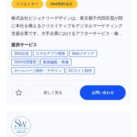
クリエイター
Web制作会社
株式会社ビジョナリーデザインは、東京都千代田区霞が関
に本社を構えるクリエイティブ＆デジタルマーケティング
支援企業です。大手企業におけるアフターサービス・修理
マニュアル作成からキャリアをスタートし、約20年にわた
提供サービス
り「デザイン」「造形美」「日本のものづくり」を軸に多
SNS広告
スマホアプリ開発
Webメディア
媒体プロモーション、WEB／EC制作、DX支援、地方創
SNS代理運用
動画編集・映像
生・SDGs対応など、幅広い領域で事業を展開しています。
ホームページ制作・デザイン
ECサイト制作
詳しく見る
お問い合わせ