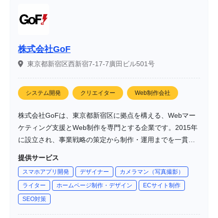
株式会社GoF
東京都新宿区西新宿7-17-7廣田ビル501号
システム開発
クリエイター
Web制作会社
株式会社GoFは、東京都新宿区に拠点を構える、Webマー
ケティング支援とWeb制作を専門とする企業です。2015年
に設立され、事業戦略の策定から制作・運用までを一貫し
て提供しています。少数精鋭のチームで、クライアントの
提供サービス
課題に合わせた柔軟な施策提案を行い、効果的なマーケテ
スマホアプリ開発
デザイナー
カメラマン（写真撮影）
ィングソリューションを提供しています。
ライター
ホームページ制作・デザイン
ECサイト制作
SEO対策