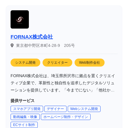
FORNAX株式会社
東京都中野区本町4-28-9 205号
システム開発
クリエイター
Web制作会社
FORNAX株式会社は、埼玉県所沢市に拠点を置くクリエイ
ティブ企業で、革新性と独自性を追求したデジタルソリュ
ーションを提供しています。「今までにない」「他社から
簡単に真似できない」クリエイティブを実現することを目
提供サービス
指し、Webサイト、スマホアプリ、CG制作、UX最適化な
スマホアプリ開発
デザイナー
Webシステム開発
ど、多岐にわたるサービスを展開しています。特に、PS5
動画編集・映像
ホームページ制作・デザイン
と同等のクオリティのCG制作に対応し、クライアントのビ
ECサイト制作
ジュアル表現を革新しています。