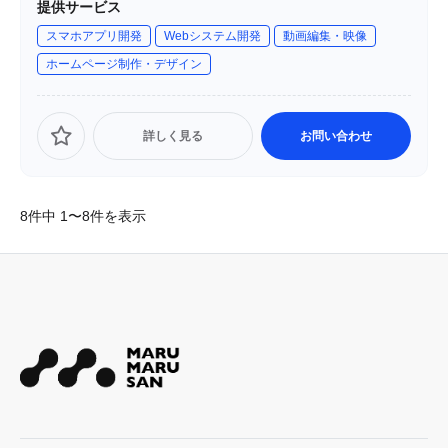
提供サービス
掛けています。多様化するコミュニケーションの中で、本
スマホアプリ開発
Webシステム開発
動画編集・映像
質を捉えた取り組みと、少し先を見据えたチャレンジを忘
ホームページ制作・デザイン
れずに、質にこだわったコンテンツ制作を進めています。
詳しく見る
お問い合わせ
8件中 1〜8件を表示