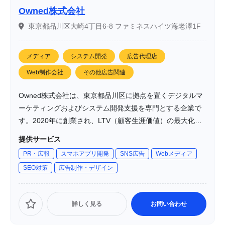
Owned株式会社
東京都品川区大崎4丁目6-8 ファミネスハイツ海老澤1F
メディア
システム開発
広告代理店
Web制作会社
その他広告関連
Owned株式会社は、東京都品川区に拠点を置くデジタルマ
ーケティングおよびシステム開発支援を専門とする企業で
す。2020年に創業され、LTV（顧客生涯価値）の最大化を
目指し、戦略と技術を融合させた支援を提供しています。
提供サービス
クライアント企業と共に成長し続けるパートナーとして、
PR・広報
スマホアプリ開発
SNS広告
Webメディア
持続的な成長を加速させることを使命としています。
SEO対策
広告制作・デザイン
詳しく見る
お問い合わせ