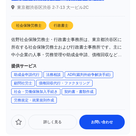
東京都渋谷区渋谷 2-7-13 大一ビル2C
社会保険労務士
行政書士
佐野社会保険労務士・行政書士事務所は、東京都渋谷区に
所在する社会保険労務士および行政書士事務所です。主に
中小企業の人事・労務管理や助成金申請、債権回収などの
業務をサポートしています。特に助成金申請や就業規則の
提供サービス
作成、債権回収に関する豊富な経験と実績を有し、企業の
助成金申請代行
法務相談
ADR(裁判外紛争解決手続)
成長と安定を支援しています。
顧問社労士
債権回収代行・ファクタリング
社会・労働保険加入手続き
契約書・書類作成
労務規定・就業規則作成
詳しく見る
お問い合わせ