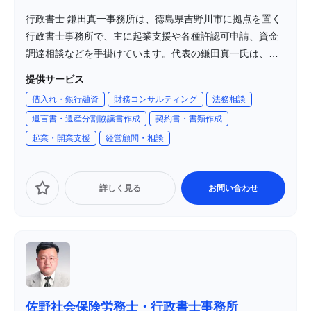
行政書士 鎌田真一事務所は、徳島県吉野川市に拠点を置く
行政書士事務所で、主に起業支援や各種許認可申請、資金
調達相談などを手掛けています。代表の鎌田真一氏は、土
地家屋調査士試験に合格後、行政書士試験にも合格し、地
提供サービス
元徳島での開業に至りました。地元愛に根ざし、地域活性
借入れ・銀行融資
財務コンサルティング
法務相談
化を目指して活動しています。
遺言書・遺産分割協議書作成
契約書・書類作成
起業・開業支援
経営顧問・相談
詳しく見る
お問い合わせ
佐野社会保険労務士・行政書士事務所