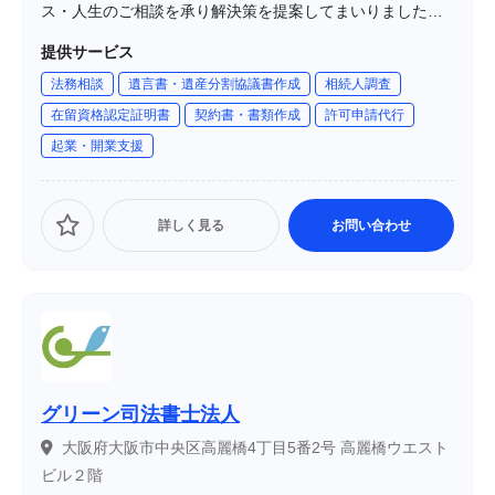
ス・人生のご相談を承り解決策を提案してまいりました。
銀行・投資会社に12年勤務し金融・税務・不動産に詳し
提供サービス
く、社会福祉士として地域福祉・介護のネットワークづく
法務相談
遺言書・遺産分割協議書作成
相続人調査
りにも取り組んでいます。身近で頼れる専門家として、地
在留資格認定証明書
契約書・書類作成
許可申請代行
域の皆様に寄り添ったサポートを提供しています。
起業・開業支援
詳しく見る
お問い合わせ
グリーン司法書士法人
大阪府大阪市中央区高麗橋4丁目5番2号 高麗橋ウエスト
ビル２階