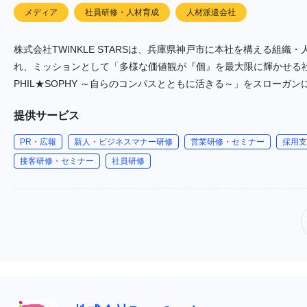
メディア
社員研修・人材育成
人材派遣会社
株式会社TWINKLE STARSは、兵庫県神戸市に本社を構える組織
れ、ミッションとして「多様な価値観が『個』を最大限に輝かせる社会
PHIL★SOPHY ～自らのコンパスとともに活きる～」をスローガ
す。
提供サービス
PR・広報
新人・ビジネスマナー研修
営業研修・セミナー
採用支
接客研修・セミナー
社員研修