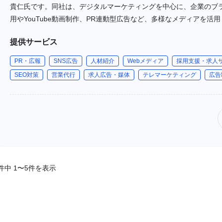
貴仁氏です。同社は、デジタルマーケティングを中心に、企業のブラ
用やYouTube動画制作、PR連動型広告など、多様なメディアを
た、ネイル関連のEC事業も手掛けており、ネットショップ運営の
提供サービス
PR・広報
SNS広告
人材紹介
Webメディア
採用支援・求人
SEO対策
営業代行
求人広告・媒体
テレマーケティング
広告
件中 1〜5件を表示