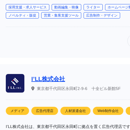
採用支援・求人サービス
動画編集・映像
ライター
ホームページ
ノベルティ・販促
営業・集客支援ツール
広告制作・デザイン
I’LL株式会社
東京都千代田区永田町2-9-6 十全ビル新館5F
メディア
広告代理店
人材派遣会社
Web制作会社
I’LL株式会社は、東京都千代田区永田町に拠点を置く広告代理店です