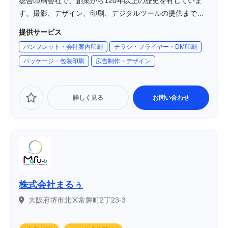
総合印刷会社で、創業から120年以上の歴史を有していま
す。撮影、デザイン、印刷、デジタルツールの提供まで一
貫対応する情報加工のプロフェッショナル集団として、品
提供サービス
質・納期・サービスの実現に努めています。自社工場を墨
パンフレット・会社案内印刷
チラシ・フライヤー・DM印刷
田区業平に所有し、10t車両にも対応可能な設備を備えてい
パッケージ・包装印刷
広告制作・デザイン
ます。
詳しく見る
お問い合わせ
株式会社まるぅ
大阪府堺市北区常磐町2丁23-3