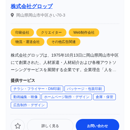
株式会社グロップ
岡山県岡山市中区さい70-3
印刷会社
クリエイター
Web制作会社
物流・運送会社
その他広告関連
株式会社グロップは、1975年10月13日に岡山県岡山市中区
にて創業された、人材派遣・人材紹介および各種アウトソ
ーシングサービスを展開する企業です。企業理念「人を基
軸に、共に成長し続ける」および「トリプル・ウィン（お
提供サービス
客様、働く人、グロップ）」を掲げ、全国に多数の拠点を
チラシ・フライヤー・DM印刷
パッケージ・包装印刷
持ち、多岐にわたるサービスで顧客の課題解決を支援して
動画編集・映像
ホームページ制作・デザイン
倉庫・保管
います。
広告制作・デザイン
詳しく見る
お問い合わせ