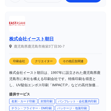
株式会社イースト朝日
鹿児島県鹿児島市南栄3丁目30-7
印刷会社
クリエイター
その他広告関連
株式会社イースト朝日は、1997年に設立された鹿児島県鹿
児島市に本社を構える印刷会社です。特殊印刷を得意と
し、UV疑似エンボス印刷「IMPACT.P」などの高付加価値
な印刷技術を提供しています。また、Webサイト制作や
提供サービス
SNS広告、Webマーケティングなどのデジタル領域にも対
名刺・カード印刷
封筒印刷
パンフレット・会社案内印刷
応し、印刷からデジタルまで一貫したサービスを提供して
チラシ・フライヤー・DM印刷
パッケージ・包装印刷
います。