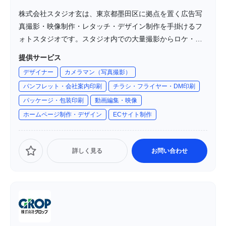
株式会社スタジオ玄は、東京都墨田区に拠点を置く広告写
真撮影・映像制作・レタッチ・デザイン制作を手掛けるフ
ォトスタジオです。スタジオ内での大量撮影からロケ・出
張撮影まで対応し、フード、インテリア、ジュエリー、ア
提供サービス
パレルなど多岐にわたる分野で高品質なコンテンツ制作を
デザイナー
カメラマン（写真撮影）
提供しています。最新の設備と機動力を備え、クライアン
パンフレット・会社案内印刷
チラシ・フライヤー・DM印刷
トの要望に応じた柔軟なサービスを展開しています。
パッケージ・包装印刷
動画編集・映像
ホームページ制作・デザイン
ECサイト制作
詳しく見る
お問い合わせ