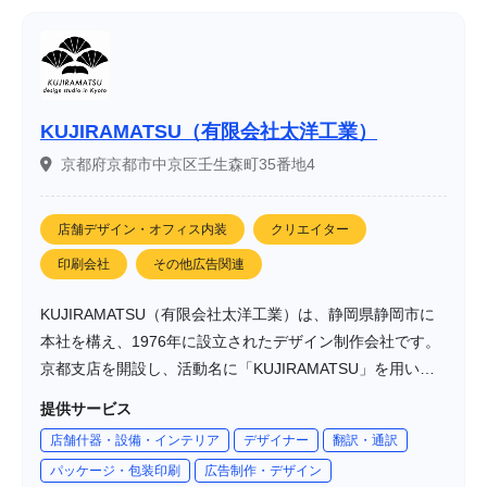
KUJIRAMATSU（有限会社太洋工業）
京都府京都市中京区壬生森町35番地4
店舗デザイン・オフィス内装
クリエイター
印刷会社
その他広告関連
KUJIRAMATSU（有限会社太洋工業）は、静岡県静岡市に
本社を構え、1976年に設立されたデザイン制作会社です。
京都支店を開設し、活動名に「KUJIRAMATSU」を用い
て、パッケージ、ディスプレイ、プロダクトデザインなど
提供サービス
の制作を行っています。作り手、開発者、販売者とお客様
店舗什器・設備・インテリア
デザイナー
翻訳・通訳
の架け橋となることを第一に考え、質の高いデザインを提
パッケージ・包装印刷
広告制作・デザイン
供しています。