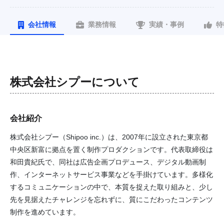
会社情報
業務情報
実績・事例
特
株式会社シプー
について
会社紹介
株式会社シプー（Shipoo inc.）は、2007年に設立された東京都
中央区新富に拠点を置く制作プロダクションです。代表取締役は
和田貴紀氏で、同社は広告企画プロデュース、デジタル動画制
作、インターネットサービス事業などを手掛けています。多様化
するコミュニケーションの中で、本質を捉えた取り組みと、少し
先を見据えたチャレンジを忘れずに、質にこだわったコンテンツ
制作を進めています。