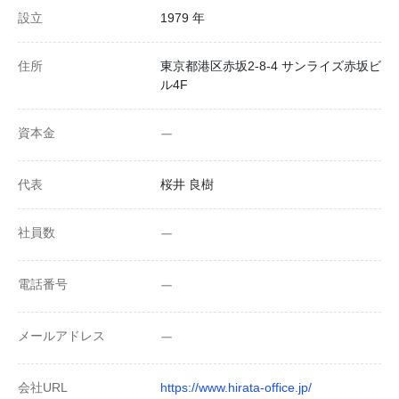
設立
1979 年
住所
東京都港区赤坂2-8-4 サンライズ赤坂ビ
ル4F
資本金
ー
代表
桜井 良樹
社員数
ー
電話番号
ー
メールアドレス
ー
会社URL
https://www.hirata-office.jp/