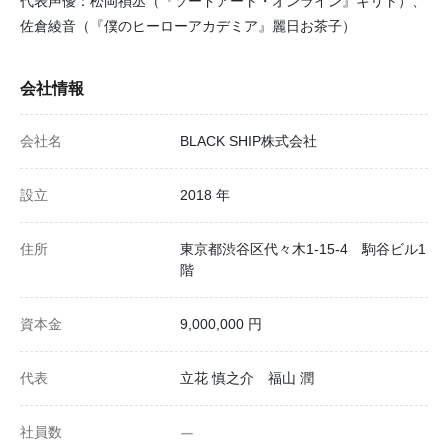
代表声優：松岡禎丞（『ソードアート・オンライン』キリト）、
佐倉綾音（『僕のヒーローアカデミア』麗日お茶子）
会社情報
会社名
BLACK SHIP株式会社
設立
2018 年
住所
東京都渋谷区代々木1-15-4 駒谷ビル1
階
資本金
9,000,000 円
代表
立花 慎之介 福山 潤
社員数
ー