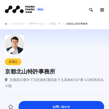
検索
カテゴリー
専門サービス
弁理士
京都北山特許事務所
弁理士
京都北山特許事務所
京都府京都市下京区新町通四条下る四条町347番 CUBE西烏丸
９階
お問い合わせ