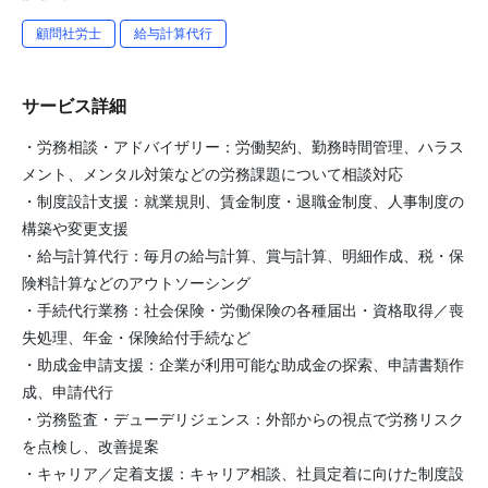
顧問社労士
給与計算代行
サービス詳細
・労務相談・アドバイザリー：労働契約、勤務時間管理、ハラス
メント、メンタル対策などの労務課題について相談対応
・制度設計支援：就業規則、賃金制度・退職金制度、人事制度の
構築や変更支援
・給与計算代行：毎月の給与計算、賞与計算、明細作成、税・保
険料計算などのアウトソーシング
・手続代行業務：社会保険・労働保険の各種届出・資格取得／喪
失処理、年金・保険給付手続など
・助成金申請支援：企業が利用可能な助成金の探索、申請書類作
成、申請代行
・労務監査・デューデリジェンス：外部からの視点で労務リスク
を点検し、改善提案
・キャリア／定着支援：キャリア相談、社員定着に向けた制度設