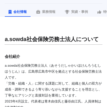
会社情報
業務情報
実績・事例
特
a.sowda社会保険労務士法人
について
会社紹介
a.sowda社会保険労務士法人（あそうだしゃかいほけんろうむし
ほうじん）は、広島県広島市中区を拠点とする社会保険労務士法
人です。
「労働・組織・人」に関する課題に対して、組織と個人の双方が
成長・調和できるよう寄り添いながら支援することを理念とし、
丁寧なヒアリングと直接対話を重視しています。
2023年4月設立。代表者は青木由佳氏と藤谷由江氏。人員体制は