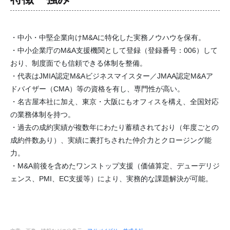
・中小・中堅企業向けM&Aに特化した実務ノウハウを保有。
・中小企業庁のM&A支援機関として登録（登録番号：006）して
おり、制度面でも信頼できる体制を整備。
・代表はJMIA認定M&Aビジネスマイスター／JMAA認定M&Aア
ドバイザー（CMA）等の資格を有し、専門性が高い。
・名古屋本社に加え、東京・大阪にもオフィスを構え、全国対応
の業務体制を持つ。
・過去の成約実績が複数年にわたり蓄積されており（年度ごとの
成約件数あり）、実績に裏打ちされた仲介力とクロージング能
力。
・M&A前後を含めたワンストップ支援（価値算定、デューデリジ
ェンス、PMI、EC支援等）により、実務的な課題解決が可能。