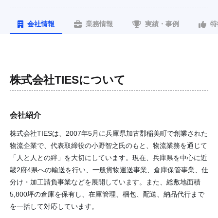
会社情報
業務情報
実績・事例
特
株式会社TIES
について
会社紹介
株式会社TIESは、2007年5月に兵庫県加古郡稲美町で創業された
物流企業で、代表取締役の小野智之氏のもと、物流業務を通じて
「人と人との絆」を大切にしています。現在、兵庫県を中心に近
畿2府4県への輸送を行い、一般貨物運送事業、倉庫保管事業、仕
分け・加工請負事業などを展開しています。また、総敷地面積
5,800坪の倉庫を保有し、在庫管理、梱包、配送、納品代行まで
を一括して対応しています。