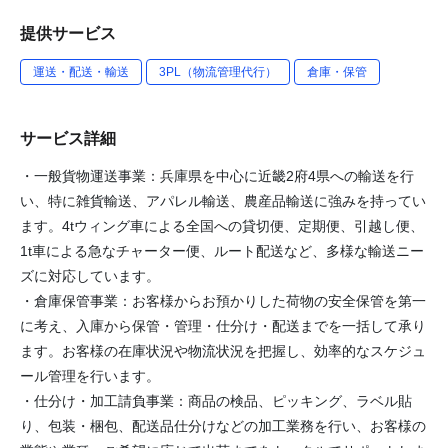
提供サービス
運送・配送・輸送
3PL（物流管理代行）
倉庫・保管
サービス詳細
・一般貨物運送事業：兵庫県を中心に近畿2府4県への輸送を行
い、特に雑貨輸送、アパレル輸送、農産品輸送に強みを持ってい
ます。4tウィング車による全国への貸切便、定期便、引越し便、
1t車による急なチャーター便、ルート配送など、多様な輸送ニー
ズに対応しています。
・倉庫保管事業：お客様からお預かりした荷物の安全保管を第一
に考え、入庫から保管・管理・仕分け・配送までを一括して承り
ます。お客様の在庫状況や物流状況を把握し、効率的なスケジュ
ール管理を行います。
・仕分け・加工請負事業：商品の検品、ピッキング、ラベル貼
り、包装・梱包、配送品仕分けなどの加工業務を行い、お客様の