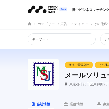
日中ビジネスマッチン
カテゴリー
広告・メディア
その他広
カ
物流・運送会社
その他
メールソリュ
東京都千代田区東神田2丁目
会社情報
業務情報
実