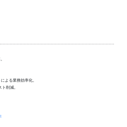
案。
T）による業務効率化。
スト削減。
社