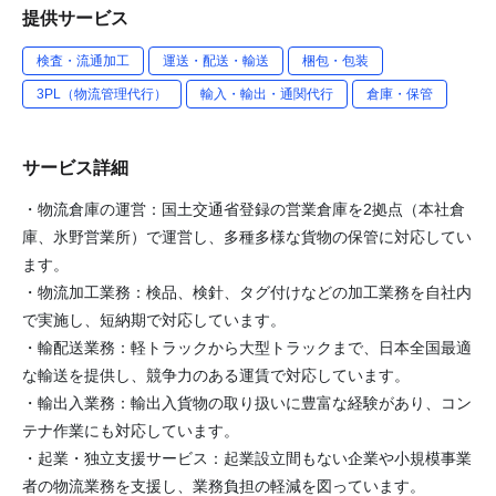
提供サービス
検査・流通加工
運送・配送・輸送
梱包・包装
3PL（物流管理代行）
輸入・輸出・通関代行
倉庫・保管
サービス詳細
・物流倉庫の運営：国土交通省登録の営業倉庫を2拠点（本社倉
庫、氷野営業所）で運営し、多種多様な貨物の保管に対応してい
ます。
・物流加工業務：検品、検針、タグ付けなどの加工業務を自社内
で実施し、短納期で対応しています。
・輸配送業務：軽トラックから大型トラックまで、日本全国最適
な輸送を提供し、競争力のある運賃で対応しています。
・輸出入業務：輸出入貨物の取り扱いに豊富な経験があり、コン
テナ作業にも対応しています。
・起業・独立支援サービス：起業設立間もない企業や小規模事業
者の物流業務を支援し、業務負担の軽減を図っています。