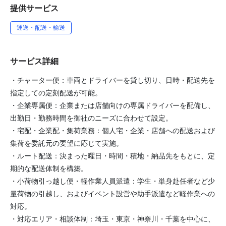
提供サービス
運送・配送・輸送
サービス詳細
・チャーター便：車両とドライバーを貸し切り、日時・配送先を
指定しての定刻配送が可能。
・企業専属便：企業または店舗向けの専属ドライバーを配備し、
出勤日・勤務時間を御社のニーズに合わせて設定。
・宅配・企業配・集荷業務：個人宅・企業・店舗への配送および
集荷を委託元の要望に応じて実施。
・ルート配送：決まった曜日・時間・積地・納品先をもとに、定
期的な配送体制を構築。
・小荷物引っ越し便・軽作業人員派遣：学生・単身赴任者など少
量荷物の引越し、およびイベント設営や助手派遣など軽作業への
対応。
・対応エリア・相談体制：埼玉・東京・神奈川・千葉を中心に、