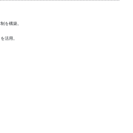
体制を構築。
。
クを活用。