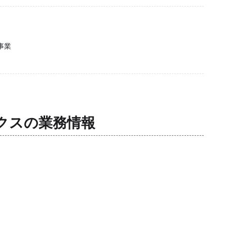
事業
クス
の業務情報