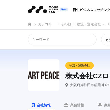
日中ビジネスマッチン
カテゴリー
その他
物流・運送会社
カ
物流・運送会社
株式会社CZ
大阪府岸和田市稲葉町135
会社情報
業務情報
実