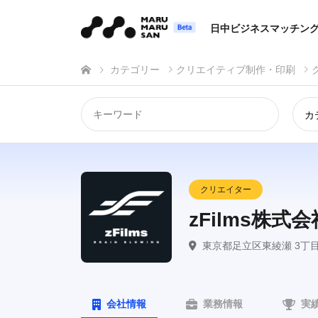
日中ビジネスマッチン
カテゴリー
クリエイティブ制作・印刷
カ
クリエイター
zFilms株式会
東京都足立区東綾瀬 3丁目1
会社情報
業務情報
実