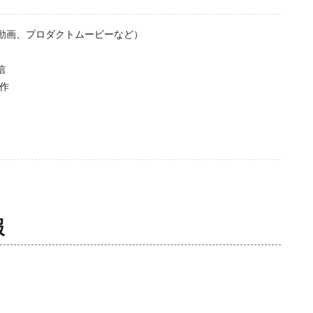
B動画、プロダクトムービーなど）
信
作
報