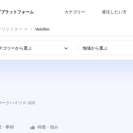
グプラットフォーム
カテゴリー
発注したい方
クリエイター
Velofilm
テゴリーから選ぶ
地域から選ぶ
パークハイツⅡ-103
績・事例
特徴・強み