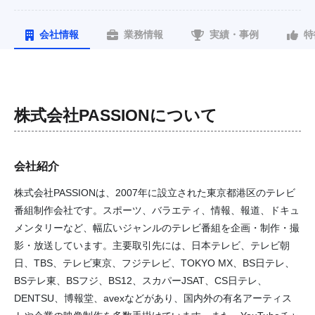
会社情報
業務情報
実績・事例
特
株式会社PASSION
について
会社紹介
株式会社PASSIONは、2007年に設立された東京都港区のテレビ
番組制作会社です。スポーツ、バラエティ、情報、報道、ドキュ
メンタリーなど、幅広いジャンルのテレビ番組を企画・制作・撮
影・放送しています。主要取引先には、日本テレビ、テレビ朝
日、TBS、テレビ東京、フジテレビ、TOKYO MX、BS日テレ、
BSテレ東、BSフジ、BS12、スカパーJSAT、CS日テレ、
DENTSU、博報堂、avexなどがあり、国内外の有名アーティス