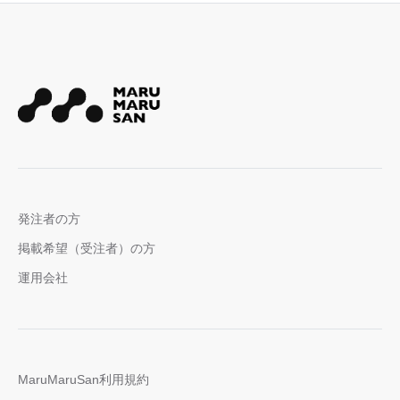
発注者の方
掲載希望（受注者）の方
運用会社
MaruMaruSan利用規約