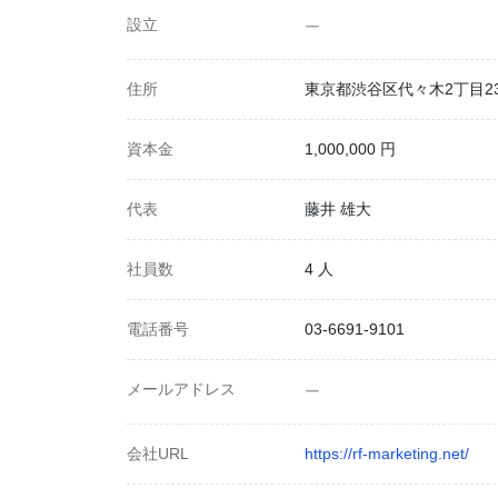
設立
ー
住所
東京都渋谷区代々木2丁目23
資本金
1,000,000 円
代表
藤井 雄大
社員数
4 人
電話番号
03-6691-9101
メールアドレス
ー
会社URL
https://rf-marketing.net/