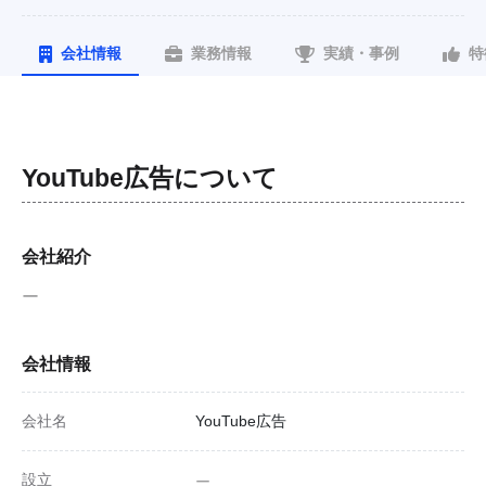
会社情報
業務情報
実績・事例
特
YouTube広告
について
会社紹介
ー
会社情報
会社名
YouTube広告
設立
ー