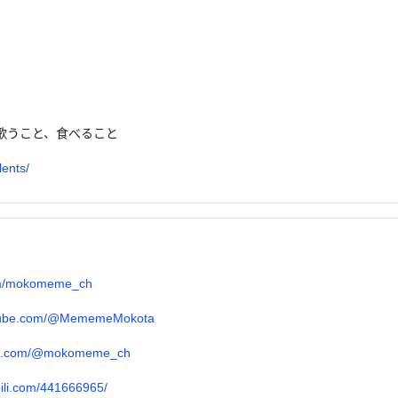
歌うこと、食べること
lents/
.com/mokomeme_ch
utube.com/@MememeMokota
ktok.com/@mokomeme_ch
ibili.com/441666965/