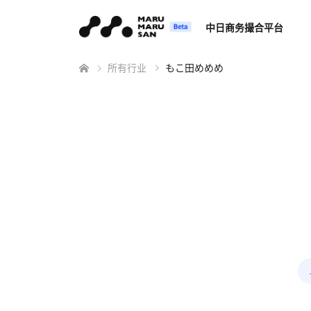
中日商务撮合平台
所有行业
もこ田めめめ