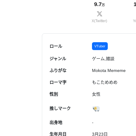
9.7
万
X(Twitter)
Y
ロール
VTuber
ジャンル
ゲーム,雑談
ふりがな
Mokota Mememe
ローマ字
もこためめめ
性別
女性
推しマーク
出身地
-
生年月日
3月23日