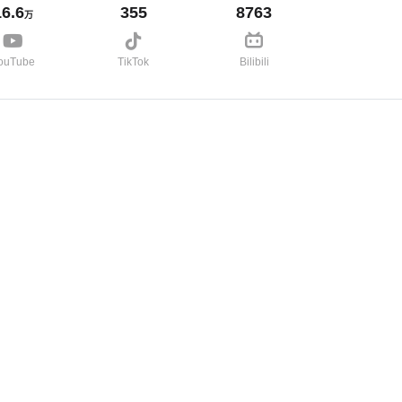
16.6
355
8763
万
ouTube
TikTok
Bilibili