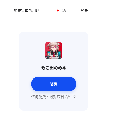
想要接单的用户
JA
登录
もこ田めめめ
咨询
咨询免费・可对应日语/中文