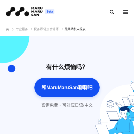
搜索
专业服务
税务师/注册会计师
最终纳税申报表
有什么烦恼吗？
和MaruMaruSan聊聊吧
咨询免费・可对应日语/中文