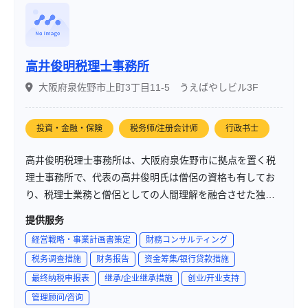
高井俊明税理士事務所
大阪府泉佐野市上町3丁目11-5 うえばやしビル3F
投資・金融・保険
税务师/注册会计师
行政书士
高井俊明税理士事務所は、大阪府泉佐野市に拠点を置く税
理士事務所で、代表の高井俊明氏は僧侶の資格も有してお
り、税理士業務と僧侶としての人間理解を融合させた独自
のサービスを提供しています。法人の確定申告やクラウド
提供服务
会計の導入支援、融資相談などの税務サービスに加え、相
経営戦略・事業計画書策定
財務コンサルティング
続・贈与税申告や終活コンサルティング、宗教法人の税務
税务调查措施
财务报告
资金筹集/银行贷款措施
支援など、幅広い分野で地域の個人・法人をサポートして
最终纳税申报表
继承/企业继承措施
创业/开业支持
います。
管理顾问/咨询