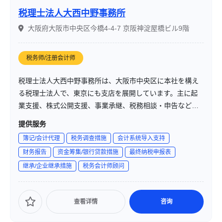
税理士法人大西中野事務所
大阪府大阪市中央区今橋4-4-7 京阪神淀屋橋ビル9階
税务师/注册会计师
税理士法人大西中野事務所は、大阪市中央区に本社を構え
る税理士法人で、東京にも支店を展開しています。主に起
業支援、株式公開支援、事業承継、税務相談・申告など、
企業の成長と永続的繁栄を支援するコンサルティングサー
提供服务
ビスを提供しています。
簿记/会计代理
税务调查措施
会计系统导入支持
财务报告
资金筹集/银行贷款措施
最终纳税申报表
继承/企业继承措施
税务会计师顾问
查看详情
咨询