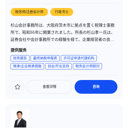
税务师/注册会计师
行政书士
杉山会計事務所は、大阪府茨木市に拠点を置く税理士事務
所で、昭和55年に開業されました。所長の杉山孝一氏は、
証券会社や会計事務所での経験を経て、企業経営者の良き
相談相手として数多くの中小企業の税務会計や経営指導に
提供服务
携わってきました。また、弁護士・弁理士・司法書士・社
财务报告
最终纳税申报表
许可证申请代理机构
会保険労務士などの専門士業と提携し、総合的にお客様を
继承/企业继承措施
创业/开业支持
税务会计师顾问
サポートしています。
查看详情
咨询