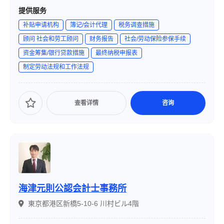
制を整え、「税務・労務を一括して任せられる安心できる
提供服务
パートナー」を目指しています。JR新宿駅から徒歩3分とい
补贴申请机构
簿记/会计代理
税务调查措施
う立地も特徴です。
顾问 社会和劳工顾问
财务报告
社会/劳动保险参保手续
资金筹集/银行贷款措施
最终纳税申报表
制定劳动法规和工作法规
查看详情
咨询
海津元則公認会計士事務所
東京都港区新橋5-10-6 川村ビル4階