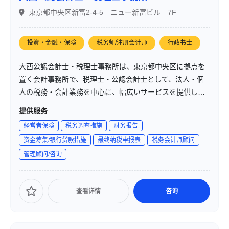
東京都中央区新富2-4-5 ニュー新富ビル 7F
投資・金融・保険
税务师/注册会计师
行政书士
大西公認会計士・税理士事務所は、東京都中央区に拠点を
置く会計事務所で、税理士・公認会計士として、法人・個
人の税務・会計業務を中心に、幅広いサービスを提供して
います。「お客様と共に成長するパートナー」を理念に、
提供服务
企業の発展と個人の生活向上を支援しています。
経営者保険
税务调查措施
财务报告
资金筹集/银行贷款措施
最终纳税申报表
税务会计师顾问
管理顾问/咨询
查看详情
咨询