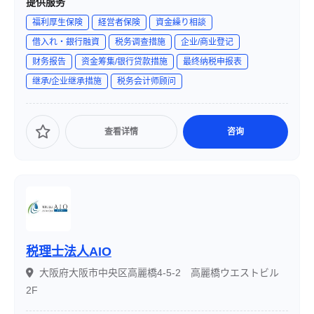
提供服务
度」による税務調査リスクの軽減や、DX支援による業務効
福利厚生保険
経営者保険
資金繰り相談
率化など、先進的なサービスを通じて、顧客の成長を支援
借入れ・銀行融資
税务调查措施
企业/商业登记
しています。
财务报告
资金筹集/银行贷款措施
最终纳税申报表
继承/企业继承措施
税务会计师顾问
查看详情
咨询
税理士法人AIO
大阪府大阪市中央区高麗橋4-5-2 高麗橋ウエストビル
2F