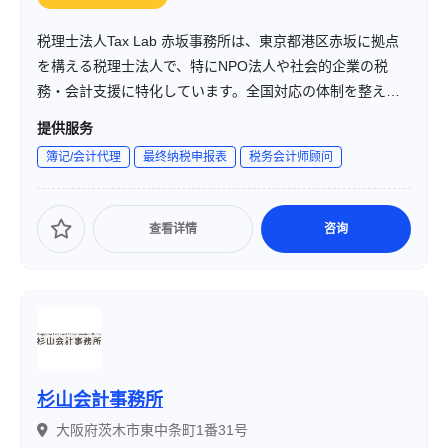
税理士法人Tax Lab 赤坂事務所は、東京都港区赤坂に拠点
を構える税理士法人で、特にNPO法人や社会的企業の税
務・会計支援に特化しています。全国対応の体制を整え、
設立から運営、助成金申請、税務申告まで、幅広いサービ
提供服务
スを提供しています。
簿记/会计代理
最终纳税申报表
税务会计师顾问
查看详情
咨询
杉山会計事務所
大阪府茨木市東中条町1番31号