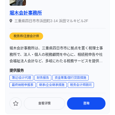
堀木会計事務所
三重県四日市市浜田町2-14 浜田マルキビル2F
税务师/注册会计师
堀木会計事務所は、三重県四日市市に拠点を置く税理士事
務所で、法人・個人の税務顧問を中心に、相続税申告や社
会福祉法人会計など、多岐にわたる税務サービスを提供し
ています。お客様とのコミュニケーションを大切にし、ニ
提供服务
ーズに合わせたオーダーメイドのサービスを提案していま
簿记/会计代理
财务报告
资金筹集/银行贷款措施
す。
最终纳税申报表
继承/企业继承措施
税务会计师顾问
查看详情
咨询