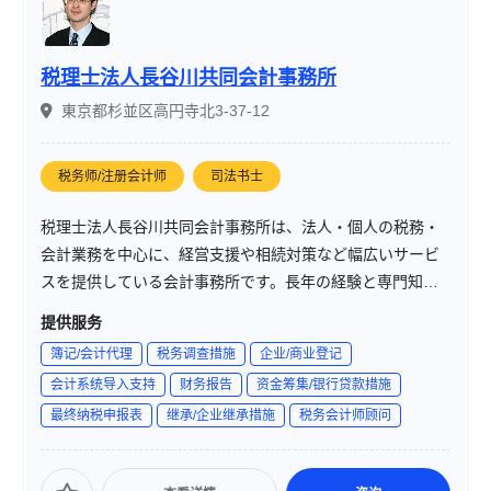
税理士法人長谷川共同会計事務所
東京都杉並区高円寺北3-37-12
税务师/注册会计师
司法书士
税理士法人長谷川共同会計事務所は、法人・個人の税務・
会計業務を中心に、経営支援や相続対策など幅広いサービ
スを提供している会計事務所です。長年の経験と専門知識
を活かし、クライアントの多様なニーズに対応していま
提供服务
す。
簿记/会计代理
税务调查措施
企业/商业登记
会计系统导入支持
财务报告
资金筹集/银行贷款措施
最终纳税申报表
继承/企业继承措施
税务会计师顾问