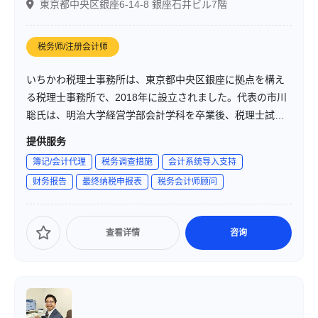
東京都中央区銀座6-14-8 銀座石井ビル7階
税务师/注册会计师
いちかわ税理士事務所は、東京都中央区銀座に拠点を構え
る税理士事務所で、2018年に設立されました。代表の市川
聡氏は、明治大学経営学部会計学科を卒業後、税理士試験
に合格し、税理士法人平成会計社やKPMG税理士法人での
提供服务
経験を経て、同事務所を開業しました。主に不動産業、IT
簿记/会计代理
税务调查措施
会计系统导入支持
関連事業、組織再編税制（合併・分割）などの分野に強み
财务报告
最终纳税申报表
税务会计师顾问
を持ち、個人および法人の税務顧問・申告業務を提供して
います。
查看详情
咨询