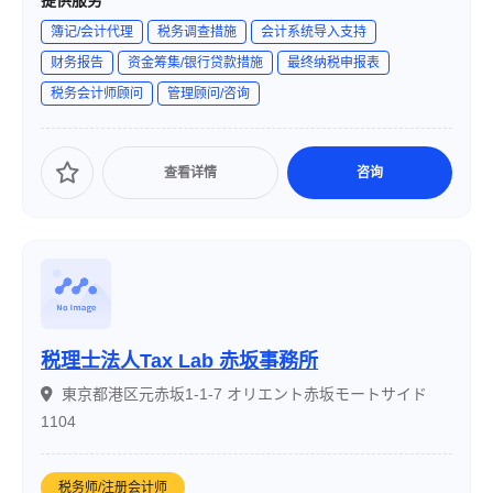
提供服务
専門家がチームを組み、創業支援、融資・補助金支援、
簿记/会计代理
税务调查措施
会计系统导入支持
M&A、事業承継など中小企業の経営全般をワンストップで
财务报告
资金筹集/银行贷款措施
最终纳税申报表
サポートしています。
税务会计师顾问
管理顾问/咨询
查看详情
咨询
税理士法人Tax Lab 赤坂事務所
東京都港区元赤坂1-1-7 オリエント赤坂モートサイド
1104
税务师/注册会计师