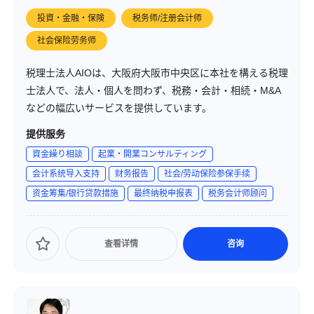
投資・金融・保険
税务师/注册会计师
社会保险劳务师
税理士法人AIOは、大阪府大阪市中央区に本社を構える税理
士法人で、法人・個人を問わず、税務・会計・相続・M&A
などの幅広いサービスを提供しています。
提供服务
資金繰り相談
起業・開業コンサルティング
会计系统导入支持
财务报告
社会/劳动保险参保手续
资金筹集/银行贷款措施
最终纳税申报表
税务会计师顾问
查看详情
咨询