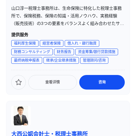
山口淳一税理士事務所は、生命保険に特化した税理士事務
所で、保険税務、保険の知識・活用ノウハウ、実務経験
（販売技術）の3つの要素をバランスよく組み合わせたサー
ビスを提供しています。税理士としての専門知識を活か
提供服务
し、保険業界の実務経験を持つことで、クライアントに対
福利厚生保険
経営者保険
借入れ・銀行融資
して信頼性の高いコンサルティングを行っています。特
財務コンサルティング
财务报告
资金筹集/银行贷款措施
に、保険の知識だけではなく、マーケット開拓力と販売技
最终纳税申报表
继承/企业继承措施
管理顾问/咨询
術の両立を重視しています。
查看详情
咨询
大西公認会計士・税理士事務所