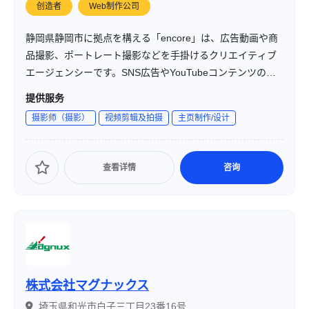
创造者
Web制作公司
静岡県静岡市に拠点を構える「encore」は、広告動画や商
品撮影、ポートレート撮影などを手掛けるクリエイティブ
エージェンシーです。SNS広告やYouTubeコンテンツの制
作にも対応し、地域密着型の映像制作を提供しています。
提供服务
摄影师（摄影）
视频剪辑及拍摄
主页制作/设计
查看详情
咨询
株式会社マグナックス
埼玉県和光市白子三丁目23番16号