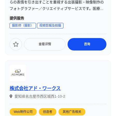
らの表情を引き出すことを重視する出張撮影・映像制作の
フォトグラファー／クリエイティブサービスです。医療従
事者としての対話経験を活かし、被写体とのコミュニケー
提供服务
ションを大切にしながら、自然なポートレートや家族写
摄影师（摄影）
视频剪辑及拍摄
真、記念撮影、プロフィール撮影などを手掛けています。
查看详情
咨询
株式会社アド・ワークス
愛知県名古屋市西区城西1-10-2
Web制作公司
创造者
其他广告相关