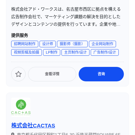
株式会社アド・ワークスは、名古屋市西区に拠点を構える
広告制作会社で、マーケティング課題の解決を目的とした
デザインとコンテンツの提供を行っています。企業や地域
の想いを形にし、人々をつなげる架け橋となることを使命
提供服务
としています。
招聘网站制作
设计师
摄影师（摄影）
企业网站制作
视频剪辑及拍摄
LP制作
主页制作/设计
广告制作/设计
查看详情
咨询
株式会社CACTAS
東京都千代田区麹町1丁目6-30 近鉄半蔵門SQUARE 6F