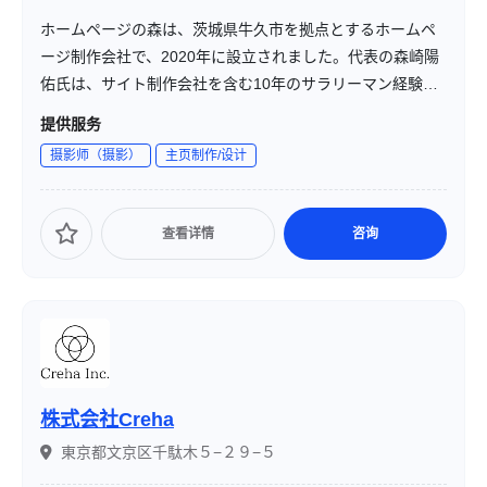
ホームページの森は、茨城県牛久市を拠点とするホームペ
ージ制作会社で、2020年に設立されました。代表の森崎陽
佑氏は、サイト制作会社を含む10年のサラリーマン経験を
経て、同社を立ち上げました。地域密着型のサービスを提
提供服务
供し、牛久市をはじめ、土浦、つくば、竜ヶ崎などの茨城
摄影师（摄影）
主页制作/设计
県南部のお客様に対して、対面およびオンラインでの対応
を行っています。
查看详情
咨询
株式会社Creha
東京都文京区千駄木５−２９−５