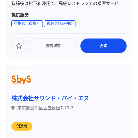
取締役は松下和暉氏で、高級レストランでの接客サービス
経験を経てオーストラリアで映像撮影・編集の技術を独学
提供服务
し、2019年に映像クリエイターとして活動開始、2022年1
摄影师（摄影）
视频剪辑及拍摄
月に法人化しました。神戸・西宮・芦屋・関西圏を中心に
「ソリューションとしての動画作成」を掲げ、クライアン
トと共に課題を解決する映像を制作しています。
查看详情
咨询
株式会社サウンド・バイ・エス
東京都品川区西五反田7-19-3
创造者