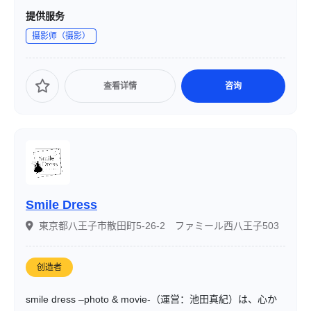
を手掛けています。クライアントの要望に応じて、スタジ
提供服务
オ撮影からロケーション撮影まで柔軟に対応し、プロフェ
摄影师（摄影）
ッショナルな技術とセンスで高品質な作品を提供していま
す。
查看详情
咨询
Smile Dress
東京都八王子市散田町5-26-2 ファミール西八王子503
创造者
smile dress ‒photo & movie-（運営：池田真紀）は、心か