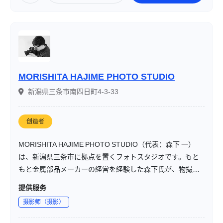
MORISHITA HAJIME PHOTO STUDIO
新潟県三条市南四日町4-3-33
创造者
MORISHITA HAJIME PHOTO STUDIO（代表：森下 一）
は、新潟県三条市に拠点を置くフォトスタジオです。もと
もと金属部品メーカーの経営を経験した森下氏が、物撮り
（製品撮影）を中心に「製品に込められた思いを写真で表
提供服务
現する」ことを追求して独立したフォトグラファーとして
摄影师（摄影）
活動しています。
製品撮影だけでなく、人物撮影や出張撮影にも対応し、被