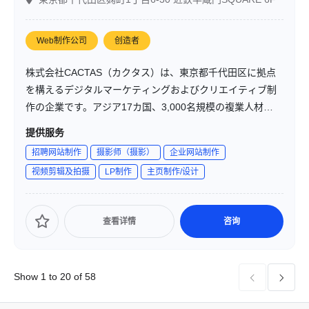
Web制作公司
创造者
株式会社CACTAS（カクタス）は、東京都千代田区に拠点
を構えるデジタルマーケティングおよびクリエイティブ制
作の企業です。アジア17カ国、3,000名規模の複業人材リソ
ースと、デジタル・クリエイティブ・テクノロジーのノウ
提供服务
ハウを融合し、企業課題の解決を支援しています。代表取
招聘网站制作
摄影师（摄影）
企业网站制作
締役の青木英佑氏のもと、動画制作サービス「MOBAL（ム
视频剪辑及拍摄
LP制作
主页制作/设计
ーバル）」をはじめ、SNS運用支援、WEB制作、3DCG、
グラフィックデザインなど、幅広いソリューションを提供
しています。
查看详情
咨询
Show 1 to 20 of 58

