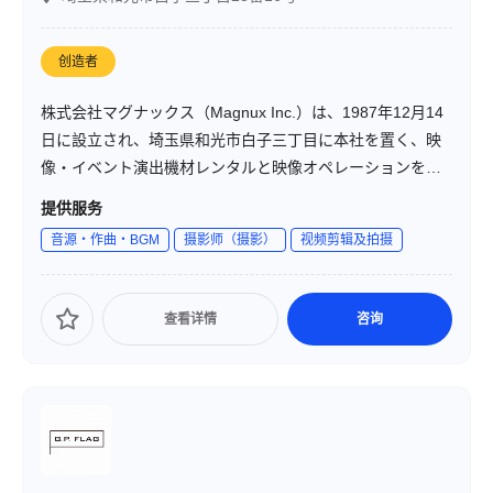
创造者
株式会社マグナックス（Magnux Inc.）は、1987年12月14
日に設立され、埼玉県和光市白子三丁目に本社を置く、映
像・イベント演出機材レンタルと映像オペレーションを中
心とする専門企業です。映像機材のレンタル・スクリーン
提供服务
の販売・施工、音響・映像システムの設計・施工、イベン
音源・作曲・BGM
摄影师（摄影）
视频剪辑及拍摄
トや多目的ホール・ビデオスタジオの企画・設計・施工な
ど幅広く展開しています。
查看详情
咨询