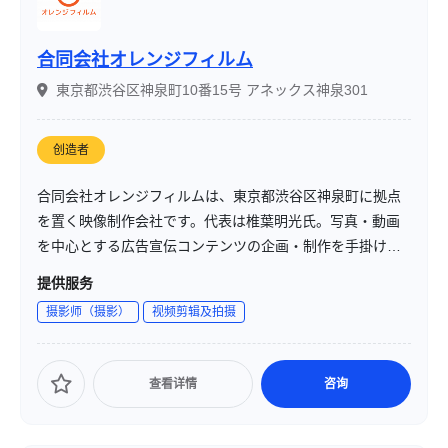
合同会社オレンジフィルム
東京都渋谷区神泉町10番15号 アネックス神泉301
创造者
合同会社オレンジフィルムは、東京都渋谷区神泉町に拠点
を置く映像制作会社です。代表は椎葉明光氏。写真・動画
を中心とする広告宣伝コンテンツの企画・制作を手掛け、
「“安さ”ではなく、“コスパ”にこだわる映像制作」を掲げ、
提供服务
ワンストップで企画から納品まで対応しています。
摄影师（摄影）
视频剪辑及拍摄
查看详情
咨询