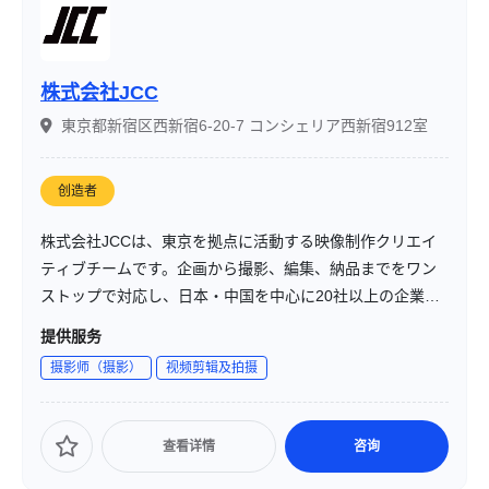
株式会社JCC
東京都新宿区西新宿6-20-7 コンシェリア西新宿912室
创造者
株式会社JCCは、東京を拠点に活動する映像制作クリエイ
ティブチームです。企画から撮影、編集、納品までをワン
ストップで対応し、日本・中国を中心に20社以上の企業と
実績を築いてきました。お客様の想いやブランドメッセー
提供服务
ジを深く理解し、心を動かす映像を生み出します。
摄影师（摄影）
视频剪辑及拍摄
查看详情
咨询