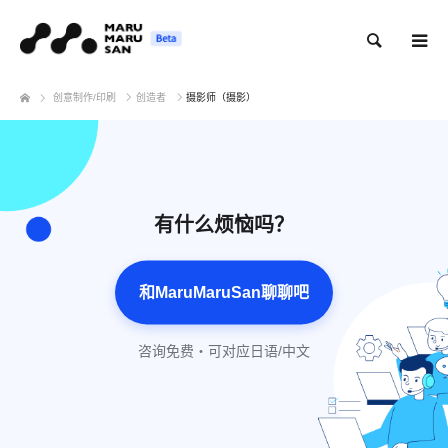
搜索
创意制作/印刷
创造者
摄影师（摄影）
有什么烦恼吗？
和MaruMaruSan聊聊吧
咨询免费・可对应日语/中文