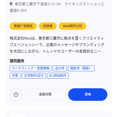
東京都三鷹市下連雀3-17-24 ライオンズマンション三
鷹第5-203
其他广告相关
创造者
Web制作公司
株式会社Nuuは、東京都三鷹市に拠点を置くクリエイティ
ブエージェンシーで、企業のメッセージやブランディング
を大切にしながら、トレンドやユーザーの本質的なニーズ
を見極め、認知拡大や顧客ロイヤリティ向上を目的とした
提供服务
コミュニケーションデザインを提供しています。
マーケティング・営業戦略
设计师
摄影师（摄影）
作家
主页制作/设计
EC网站制作
查看详情
咨询