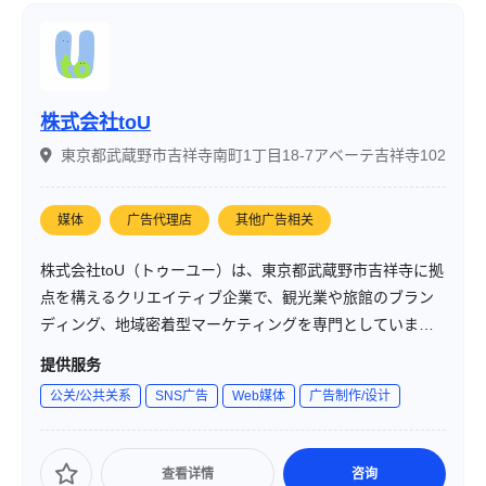
株式会社toU
東京都武蔵野市吉祥寺南町1丁目18-7アベーテ吉祥寺102
媒体
广告代理店
其他广告相关
株式会社toU（トゥーユー）は、東京都武蔵野市吉祥寺に拠
点を構えるクリエイティブ企業で、観光業や旅館のブラン
ディング、地域密着型マーケティングを専門としていま
す。SNSと紙媒体を融合させたデジタル×アナログ戦略を駆
提供服务
使し、地域の魅力を最大限に引き出すプロモーションを提
公关/公共关系
SNS广告
Web媒体
广告制作/设计
供しています。
查看详情
咨询