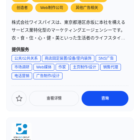
创造者
Web制作公司
其他广告相关
株式会社ワイスパイスは、東京都港区赤坂に本社を構える
サービス業特化型のマーケティングエージェンシーです。
衣・食・住・心・健・美といった生活者のライフスタイル
領域を対象に、店舗やサービス業の「おもてなし」をデザ
提供服务
インすることを事業テーマとしています。2010年6月に設
公关/公共关系
商店固定装置/设备/室内装饰
SNS广告
立され、プロデュース・コンサルティング・アウトソーシ
市场调研
Web媒体
作家
主页制作/设计
销售代理
ングを通じて、サービス業に関わる“場”と“時間”のデザイン
电话营销
广告制作/设计
支援を行っています。
查看详情
咨询