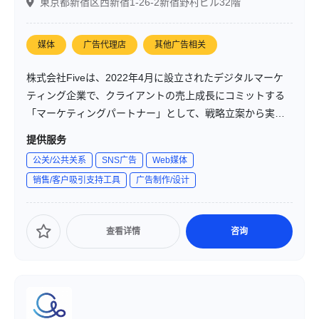
東京都新宿区西新宿1-26-2新宿野村ビル32階
媒体
广告代理店
其他广告相关
株式会社Fiveは、2022年4月に設立されたデジタルマーケ
ティング企業で、クライアントの売上成長にコミットする
「マーケティングパートナー」として、戦略立案から実行
までを一貫して支援しています。主にWeb広告運用、デザ
提供服务
イン制作、分析・改善を通じて、企業の成長をサポートし
公关/公共关系
SNS广告
Web媒体
ています。
销售/客户吸引支持工具
广告制作/设计
查看详情
咨询