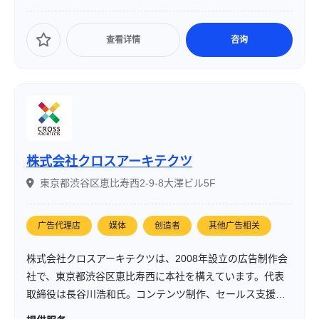
スを提供し、顧客のビジネスを影から支える「黒衣（くろ
こ）」のような存在を目指しています。
查看详情
咨询
株式会社クロスアーキテクツ
東京都渋谷区恵比寿西2-9-8大澤ビル5F
广告代理店
媒体
创造者
其他广告相关
株式会社クロスアーキテクツは、2008年設立の広告制作会
社で、東京都渋谷区恵比寿西に本社を構えています。代表
取締役は長谷川浩和氏。コンテンツ制作、セールス支援、
Web3・メタバースのビジネス活用支援、美容事業（ネイル