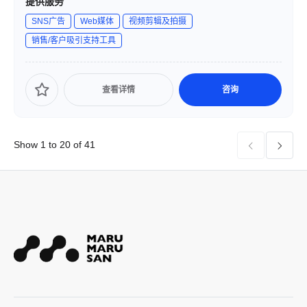
提供服务
サロン運営）の4つの領域でサービスを展開し、企業のブラ
SNS广告
Web媒体
视频剪辑及拍摄
ンド価値向上を支援しています。
销售/客户吸引支持工具
查看详情
咨询
Show 1 to 20 of 41

