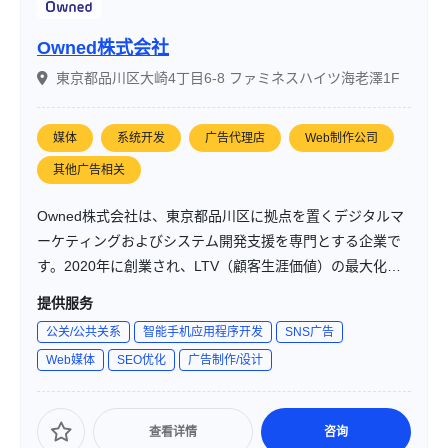
Owned株式会社
東京都品川区大崎4丁目6-8 ファミネスハイツ海老澤1F
媒体
系统开发
广告代理店
Web制作公司
其他广告相关
Owned株式会社は、東京都品川区に拠点を置くデジタルマ
ーケティングおよびシステム開発支援を専門とする企業で
す。2020年に創業され、LTV（顧客生涯価値）の最大化を
目指し、戦略と技術を融合させた支援を提供しています。
提供服务
クライアント企業と共に成長し続けるパートナーとして、
公关/公共关系
智能手机应用程序开发
SNS广告
持続的な成長を加速させることを使命としています。
Web媒体
SEO优化
广告制作/设计
查看详情
咨询