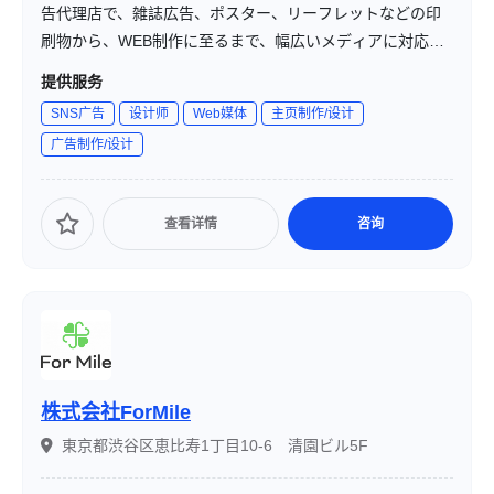
告代理店で、雑誌広告、ポスター、リーフレットなどの印
刷物から、WEB制作に至るまで、幅広いメディアに対応し
たサービスを提供しています。企業のブランド戦略やプロ
提供服务
モーション活動を支援し、効果的な広告コミュニケーショ
SNS广告
设计师
Web媒体
主页制作/设计
ンを実現しています。
广告制作/设计
查看详情
咨询
株式会社ForMile
東京都渋谷区恵比寿1丁目10-6 清園ビル5F