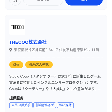
THECOO株式会社
東京都渋谷区神宮前2-34-17 住友不動産原宿ビル 11階
媒体
娱乐/艺人/声优
Studio Coup（スタジオ クー）は2017年に誕生したゲーム
実況者に特化したインフルエンサープロダクションです。
Coupは「クーデター」や「大成功」という意味があり、ゲ
ーム業界に激震を走らせ更に盛り上げたいという意志と所
提供服务
属の実況者全員を大成功に導きたいという強い思いを込め
公关/公共关系
影响者事务所
Web媒体
ています。