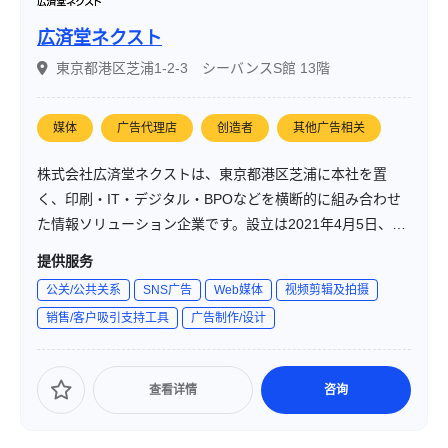
広済堂ネクスト
東京都港区芝浦1-2-3 シーバンスS館 13階
媒体
广告代理店
创造者
其他广告相关
株式会社広済堂ネクストは、東京都港区芝浦に本社を置
く、印刷・IT・デジタル・BPOなどを横断的に組み合わせ
た情報ソリューション企業です。設立は2021年4月5日、資
本金1億円、従業員数470名（2023年4月1日時点）です。多
提供服务
様化するコミュニケーション手段に対して、「印刷＋IT＋
公关/公共关系
SNS广告
Web媒体
视频剪辑及拍摄
BPO」の組み合わせによって、顧客の事業成長を支えるソ
销售/客户吸引支持工具
广告制作/设计
リューションを提供しています。
查看详情
咨询