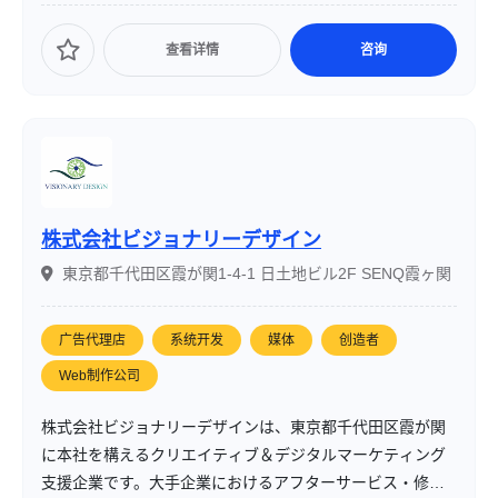
上記の目的を達成するために、私たちは実況者さんと二人
三脚で最高に視聴者の皆様に楽しんで頂けるコンテンツ制
查看详情
咨询
作を行っていきます。また、ゲーム大会の主催やスポンサ
ーとしての参画などを通じて業界の盛り上げに寄与してい
きます。
株式会社ビジョナリーデザイン
東京都千代田区霞が関1-4-1 日土地ビル2F SENQ霞ヶ関
广告代理店
系统开发
媒体
创造者
Web制作公司
株式会社ビジョナリーデザインは、東京都千代田区霞が関
に本社を構えるクリエイティブ＆デジタルマーケティング
支援企業です。大手企業におけるアフターサービス・修理