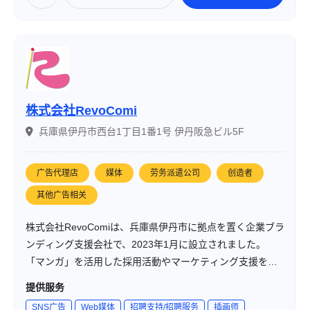
株式会社RevoComi
兵庫県伊丹市西台1丁目1番1号 伊丹阪急ビル5F
广告代理店
媒体
劳务派遣公司
创造者
其他广告相关
株式会社RevoComiは、兵庫県伊丹市に拠点を置く企業ブラ
ンディング支援会社で、2023年1月に設立されました。
「マンガ」を活用した採用活動やマーケティング支援を中
心に、シナリオ制作から活用方法まで一貫したサポートを
提供服务
提供しています。特にSNSを活用したコンテンツ制作に強
SNS广告
Web媒体
招聘支持/招聘服务
插画师