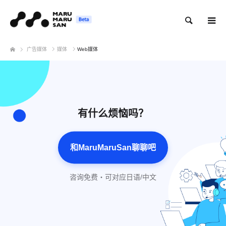
搜索
广告媒体
媒体
Web媒体
有什么烦恼吗？
和MaruMaruSan聊聊吧
咨询免费・可对应日语/中文