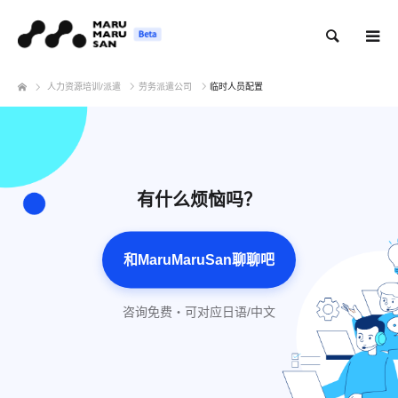
搜索
人力资源培训/派遣
劳务派遣公司
临时人员配置
有什么烦恼吗？
和MaruMaruSan聊聊吧
咨询免费・可对应日语/中文