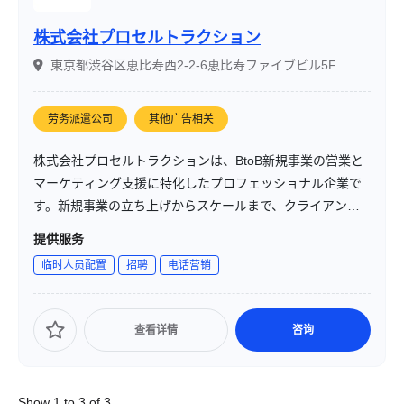
株式会社プロセルトラクション
東京都渋谷区恵比寿西2-2-6恵比寿ファイブビル5F
劳务派遣公司
其他广告相关
株式会社プロセルトラクションは、BtoB新規事業の営業と
マーケティング支援に特化したプロフェッショナル企業で
す。新規事業の立ち上げからスケールまで、クライアント
の成長を伴走型で支援する体制を取っています。社名には
提供服务
「プロフェッショナルな営業力で事業を牽引する」という
临时人员配置
招聘
电话营销
思いが込められています。
查看详情
咨询
Show 1 to 3 of 3