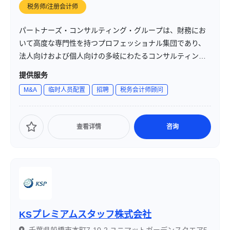
税务师/注册会计师
パートナーズ・コンサルティング・グループは、財務にお
いて高度な専門性を持つプロフェッショナル集団であり、
法人向けおよび個人向けの多岐にわたるコンサルティング
サービスを提供しています。グループ会社として、パート
提供服务
ナーズ・ホールディングス、パートナーズ・コンサルティ
M&A
临时人员配置
招聘
税务会计师顾问
ング、パートナーズ・ソリューション、パートナーズ・プ
ロフェッショナル・サービス、パートナーズ・綜合税理士
法人、パートナーズ・ＳＧ監査法人、PARTNERS USA
查看详情
咨询
INC.などを擁し、国内外での幅広いサービス展開を行って
います。
KSプレミアムスタッフ株式会社