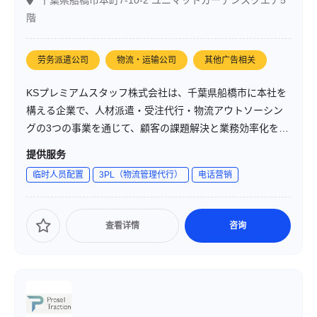
千葉県船橋市本町7-10-2 ユニマットガーデンスクエア5
階
劳务派遣公司
物流・运输公司
其他广告相关
KSプレミアムスタッフ株式会社は、千葉県船橋市に本社を
構える企業で、人材派遣・受注代行・物流アウトソーシン
グの3つの事業を通じて、顧客の課題解決と業務効率化を支
援しています。「関わる全ての人に貢献する」を企業理念
提供服务
に掲げ、柔軟で高品質なサービスを提供しています。
临时人员配置
3PL（物流管理代行）
电话营销
查看详情
咨询