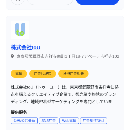
株式会社toU
東京都武蔵野市吉祥寺南町1丁目18-7アベーテ吉祥寺102
媒体
广告代理店
其他广告相关
株式会社toU（トゥーユー）は、東京都武蔵野市吉祥寺に拠
点を構えるクリエイティブ企業で、観光業や旅館のブラン
ディング、地域密着型マーケティングを専門としていま
す。SNSと紙媒体を融合させたデジタル×アナログ戦略を駆
提供服务
使し、地域の魅力を最大限に引き出すプロモーションを提
公关/公共关系
SNS广告
Web媒体
广告制作/设计
供しています。