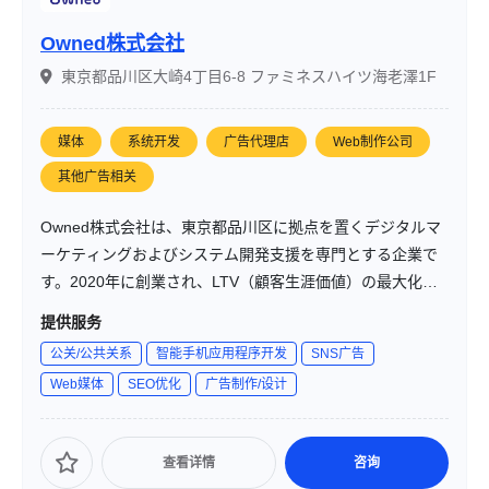
Owned株式会社
東京都品川区大崎4丁目6-8 ファミネスハイツ海老澤1F
媒体
系统开发
广告代理店
Web制作公司
其他广告相关
Owned株式会社は、東京都品川区に拠点を置くデジタルマ
ーケティングおよびシステム開発支援を専門とする企業で
す。2020年に創業され、LTV（顧客生涯価値）の最大化を
目指し、戦略と技術を融合させた支援を提供しています。
提供服务
クライアント企業と共に成長し続けるパートナーとして、
公关/公共关系
智能手机应用程序开发
SNS广告
持続的な成長を加速させることを使命としています。
Web媒体
SEO优化
广告制作/设计
查看详情
咨询