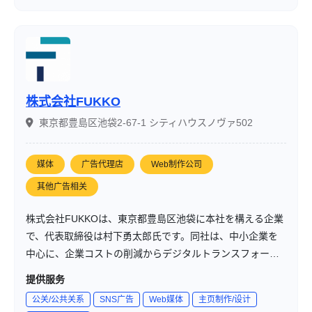
株式会社FUKKO
東京都豊島区池袋2-67-1 シティハウスノヴァ502
媒体
广告代理店
Web制作公司
其他广告相关
株式会社FUKKOは、東京都豊島区池袋に本社を構える企業
で、代表取締役は村下勇太郎氏です。同社は、中小企業を
中心に、企業コストの削減からデジタルトランスフォーメ
ーション（DX）、組織・人事改革まで幅広い支援を行い、
提供服务
地域社会の発展に貢献する共創カンパニーを目指していま
公关/公共关系
SNS广告
Web媒体
主页制作/设计
す。