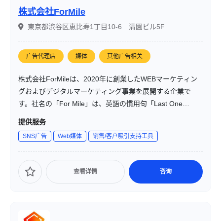
株式会社ForMile
東京都渋谷区恵比寿1丁目10-6 清園ビル5F
广告代理店
媒体
其他广告相关
株式会社ForMileは、2020年に創業したWEBマーケティン
グおよびデジタルマーケティング事業を展開する企業で
す。社名の「For Mile」は、英語の慣用句「Last One
Mile」に由来し、「お客様のための最後の砦」として、業
提供服务
界No.1を目指して伴走する姿勢を表しています。
SNS广告
Web媒体
销售/客户吸引支持工具
查看详情
咨询