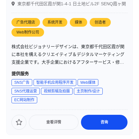
東京都千代田区霞が関1-4-1 日土地ビル2F SENQ霞ヶ関
广告代理店
系统开发
媒体
创造者
Web制作公司
株式会社ビジョナリーデザインは、東京都千代田区霞が関
に本社を構えるクリエイティブ＆デジタルマーケティング
支援企業です。大手企業におけるアフターサービス・修理
マニュアル作成からキャリアをスタートし、約20年にわた
提供服务
り「デザイン」「造形美」「日本のものづくり」を軸に多
SNS广告
智能手机应用程序开发
Web媒体
媒体プロモーション、WEB／EC制作、DX支援、地方創
SNS代理运营
视频剪辑及拍摄
主页制作/设计
生・SDGs対応など、幅広い領域で事業を展開しています。
EC网站制作
查看详情
咨询