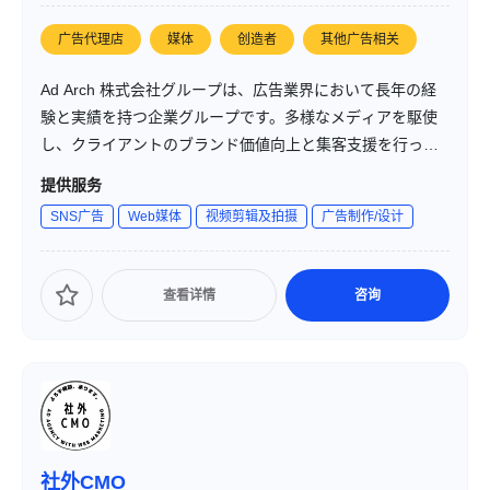
广告代理店
媒体
创造者
其他广告相关
Ad Arch 株式会社グループは、広告業界において長年の経
験と実績を持つ企業グループです。多様なメディアを駆使
し、クライアントのブランド価値向上と集客支援を行って
います。各種広告キャンペーンの企画・制作から、効果測
提供服务
定・分析までを一貫して提供し、顧客のニーズに応じた最
SNS广告
Web媒体
视频剪辑及拍摄
广告制作/设计
適なソリューションを提案しています。
查看详情
咨询
社外CMO