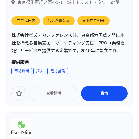
東京都港区虎ノ門4-3-1 城山トラスト・タワー27階
广告代理店
劳务派遣公司
其他广告相关
株式会社ビズ・カンファレンスは、東京都港区虎ノ門に本
社を構える営業支援・マーケティング支援・BPO（業務委
託）サービスを提供する企業です。2010年に設立され、特
にIT系商材に強みを持つコールセンター運営を中心に、営
提供服务
業活動の効率化と成果向上を支援しています。「お客様の
市场调研
猎头
电话营销
成長無くして、当社の成長なし」という企業理念のもと、
顧客満足度の向上と長期的なパートナーシップの構築を目
指しています。
查看详情
咨询