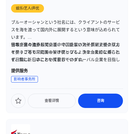
娱乐/艺人/声优
ブルーオーシャンという社名には、クライアントのサービ
スを海を渡って国内外に展開するという意味が込められて
います。
日本企業の海外展開支援、中国企業の海外展開支援の双方
情報が日々進歩している中で、新しいアイディアやクリエ
を担うことで、両国の架け橋となるような企業になること
イティブ等も常にキャッチアップし、決まった枠に縛られ
を目指し、日本において世界一のグローバル企業を目指し
ず、常に新しいことを探索しています。
ています。
提供服务
影响者事务所
查看详情
咨询