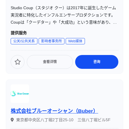
Studio Coup（スタジオ クー）は2017年に誕生したゲーム
実況者に特化したインフルエンサープロダクションです。
Coupは「クーデター」や「大成功」という意味があり、ゲ
ーム業界に激震を走らせ更に盛り上げたいという意志と所
提供服务
属の実況者全員を大成功に導きたいという強い思いを込め
公关/公共关系
影响者事务所
Web媒体
ています。
上記の目的を達成するために、私たちは実況者さんと二人
三脚で最高に視聴者の皆様に楽しんで頂けるコンテンツ制
查看详情
咨询
作を行っていきます。また、ゲーム大会の主催やスポンサ
ーとしての参画などを通じて業界の盛り上げに寄与してい
きます。
株式会社ブルーオーシャン（Buber）
東京都中央区八丁堀2丁目25-10 三信八丁堀ビル5F