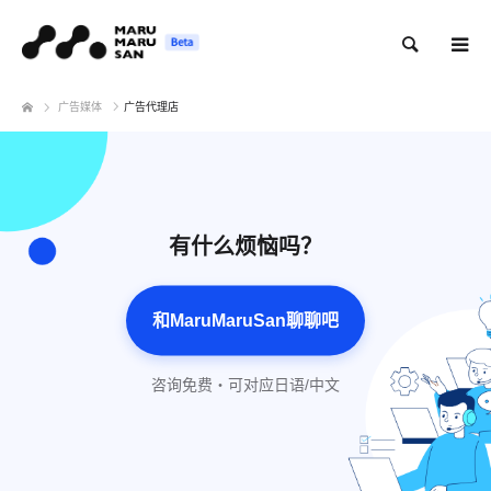
搜索
广告媒体
广告代理店
有什么烦恼吗？
和MaruMaruSan聊聊吧
咨询免费・可对应日语/中文