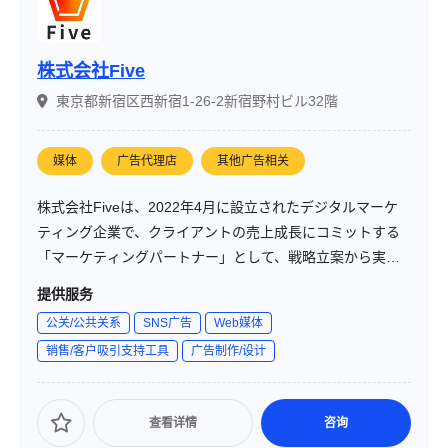
株式会社Five
東京都新宿区西新宿1-26-2新宿野村ビル32階
媒体
广告代理店
其他广告相关
株式会社Fiveは、2022年4月に設立されたデジタルマーケ
ティング企業で、クライアントの売上成長にコミットする
「マーケティングパートナー」として、戦略立案から実行
までを一貫して支援しています。主にWeb広告運用、デザ
提供服务
イン制作、分析・改善を通じて、企業の成長をサポートし
公关/公共关系
SNS广告
Web媒体
ています。
销售/客户吸引支持工具
广告制作/设计
查看详情
咨询