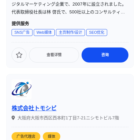
ジタルマーケティング企業で、2007年に設立されました。
代表取締役社長は林 啓氏で、500社以上のコンサルティン
グ経験とネットメディア運営を通じて得た成功ノウハウを
提供服务
活かし、広告主様の商品やサービスを効果的に販売する支
SNS广告
Web媒体
主页制作/设计
SEO优化
援を行っています。
查看详情
咨询
株式会社トモシビ
大阪府大阪市西区西本町1丁目7-21ニシモトビル7階
广告代理店
媒体