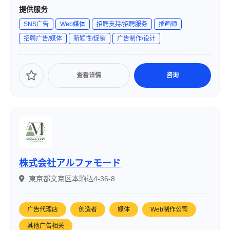
心に、シナリオ制作から活用方法まで一貫したサポートを
提供服务
提供しています。特にSNSを活用したコンテンツ制作に強
SNS广告
Web媒体
招聘支持/招聘服务
插画师
みを持ち、企業の課題解決に取り組んでいます。
招聘广告/媒体
新颖性/促销
广告制作/设计
查看详情
咨询
株式会社アルファモード
東京都文京区本駒込4-36-8
广告代理店
创造者
媒体
Web制作公司
其他广告相关