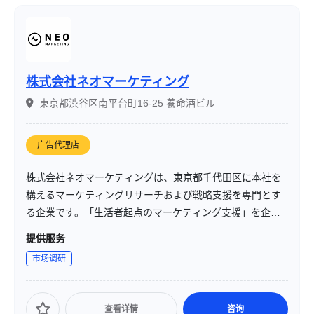
株式会社ネオマーケティング
東京都渋谷区南平台町16-25 養命酒ビル
广告代理店
株式会社ネオマーケティングは、東京都千代田区に本社を
構えるマーケティングリサーチおよび戦略支援を専門とす
る企業です。「生活者起点のマーケティング支援」を企業
理念に掲げ、2009年の設立以来、累計40,000件以上のプロ
提供服务
ジェクト支援実績と3,000社以上の取引実績を有していま
市场调研
す。独自のフレームワーク「4K」を活用し、クライアント
の課題解決に向けた最適なソリューションを提供していま
す。
查看详情
咨询