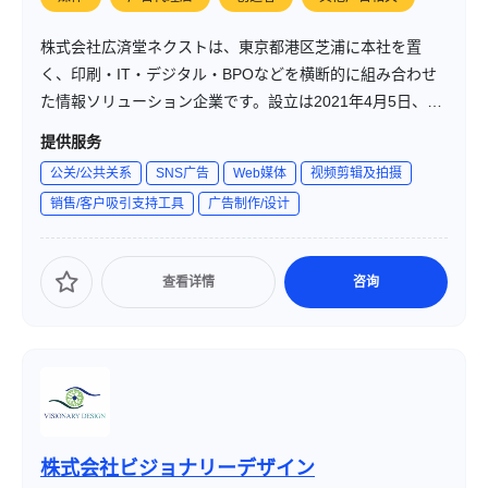
株式会社広済堂ネクストは、東京都港区芝浦に本社を置
く、印刷・IT・デジタル・BPOなどを横断的に組み合わせ
た情報ソリューション企業です。設立は2021年4月5日、資
本金1億円、従業員数470名（2023年4月1日時点）です。多
提供服务
様化するコミュニケーション手段に対して、「印刷＋IT＋
公关/公共关系
SNS广告
Web媒体
视频剪辑及拍摄
BPO」の組み合わせによって、顧客の事業成長を支えるソ
销售/客户吸引支持工具
广告制作/设计
リューションを提供しています。
查看详情
咨询
株式会社ビジョナリーデザイン