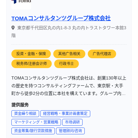
TOMAコンサルタンツグループ株式会社
東京都千代田区丸の内1-8-3 丸の内トラストタワー本館3
階
投資・金融・保険
其他广告相关
广告代理店
税务师/注册会计师
行政书士
TOMAコンサルタンツグループ株式会社は、創業130年以上
の歴史を持つコンサルティングファームで、東京駅・大手
町から徒歩2分の位置に本社を構えています。グループ内に
は、税理士法人、社会保険労務士法人、行政書士法人な
提供服务
ど、200名以上の専門家が在籍し、企業の経営課題をワンス
資金繰り相談
経営戦略・事業計画書策定
トップで解決しています。「人」「組織」「幸せ」を創造
マーケティング・営業戦略
市场调研
する「価値提供業」として、100年企業づくりを支援してい
资金筹集/银行贷款措施
管理顾问/咨询
ます。