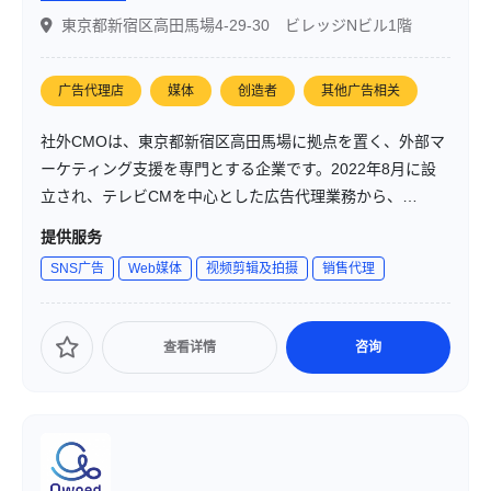
東京都新宿区高田馬場4-29-30 ビレッジNビル1階
广告代理店
媒体
创造者
其他广告相关
社外CMOは、東京都新宿区高田馬場に拠点を置く、外部マ
ーケティング支援を専門とする企業です。2022年8月に設
立され、テレビCMを中心とした広告代理業務から、
Web3.0時代を見据えたブロックチェーン活用のプロモーシ
提供服务
ョン戦略まで、幅広いマーケティング支援を提供していま
SNS广告
Web媒体
视频剪辑及拍摄
销售代理
す。特に、社員と同等の帰属意識を持ってサポートに努め
る「社外CMO」として、企業のマーケティング活動を支援
しています。
查看详情
咨询