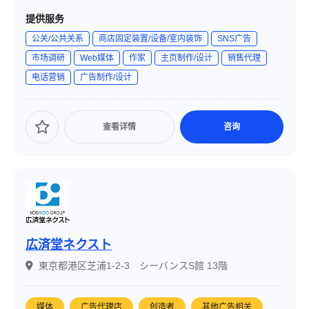
領域を対象に、店舗やサービス業の「おもてなし」をデザ
提供服务
インすることを事業テーマとしています。2010年6月に設
公关/公共关系
商店固定装置/设备/室内装饰
SNS广告
立され、プロデュース・コンサルティング・アウトソーシ
市场调研
Web媒体
作家
主页制作/设计
销售代理
ングを通じて、サービス業に関わる“場”と“時間”のデザイン
电话营销
广告制作/设计
支援を行っています。
查看详情
咨询
広済堂ネクスト
東京都港区芝浦1-2-3 シーバンスS館 13階
媒体
广告代理店
创造者
其他广告相关