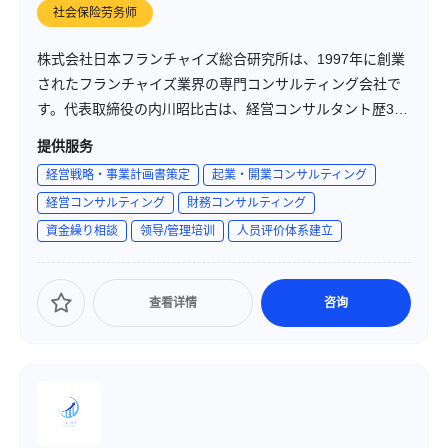
社会保险劳务师
株式会社日本フランチャイズ総合研究所は、1997年に創業
されたフランチャイズ業界の専門コンサルティング会社で
す。代表取締役の内川昭比古は、経営コンサルタント歴38
年以上の業界第一人者であり、これまでに400社以上の経営
提供服务
コンサルティング、150社以上のフランチャイズ本部構築、
経営戦略・事業計画書策定
起業・開業コンサルティング
50社以上の社員向けフランチャイズ制度を手掛けてきまし
経営コンサルティング
財務コンサルティング
た。同社は、フランチャイズ本部の立地評価システム、店
資金繰り相談
领导/管理培训
人员评价体系建立
舗会計システム、スーパーバイジングシステムなど、業界
屈指のノウハウを駆使して、チェーン本部の経営課題に対
するソリューションを提供しています。また、日本フラン
查看详情
咨询
チャイズチェーン協会や経済産業省などの公的機関からも
厚い信頼を寄せられています。