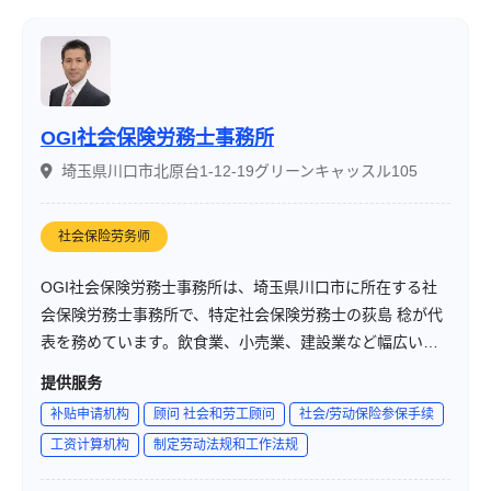
税務や会計、簿記などは複雑で専門性も高く難しいですよ
ね。。。
私たちは「難しいことを日本一わかりやすく」をモットー
に、中小企業経営者、投資家、資産家などの富裕層や富裕
層を目指している方々のサポートを行っています。
OGI社会保険労務士事務所
埼玉県川口市北原台1-12-19グリーンキャッスル105
社会保险劳务师
OGI社会保険労務士事務所は、埼玉県川口市に所在する社
会保険労務士事務所で、特定社会保険労務士の荻島 稔が代
表を務めています。飲食業、小売業、建設業など幅広い業
界に対応し、労務相談、手続き、給与計算などの総合的な
提供服务
労務顧問を提供しています。特に労働トラブル対応や就業
补贴申请机构
顾问 社会和劳工顾问
社会/劳动保险参保手续
規則の作成に強みを持ち、夜間や土日も含む臨機応変なス
工资计算机构
制定劳动法规和工作法规
ピード対応を心掛けています。