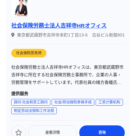
社会保険労務士法人吉祥寺HRオフィス
東京都武蔵野市吉祥寺本町1丁目13-6 古谷ビル新館801
社会保险劳务师
社会保険労務士法人吉祥寺HRオフィスは、東京都武蔵野市
吉祥寺に所在する社会保険労務士事務所で、企業の人事・
労務管理をサポートしています。代表社員の緒方香織氏
は、教育・保育・自動車業界での人事経験を活かし、企業
提供服务
の労務リスクを軽減し、従業員がイキイキと働ける職場づ
顾问 社会和劳工顾问
社会/劳动保险参保手续
工资计算机构
くりを支援しています。
制定劳动法规和工作法规
查看详情
咨询