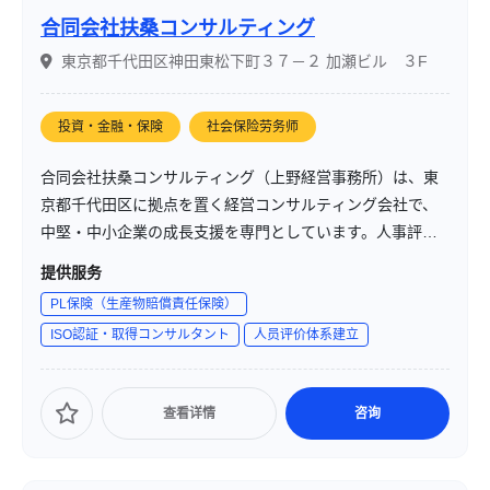
合同会社扶桑コンサルティング
東京都千代田区神田東松下町３７－２ 加瀬ビル ３F
投資・金融・保険
社会保险劳务师
合同会社扶桑コンサルティング（上野経営事務所）は、東
京都千代田区に拠点を置く経営コンサルティング会社で、
中堅・中小企業の成長支援を専門としています。人事評価
制度や経営計画の策定支援、ISO9001・14001の導入支援
提供服务
など、組織の強化と現場力の向上を目的としたサービスを
PL保険（生産物賠償責任保険）
提供しています。また、階層別・テーマ別の研修も実施
ISO認証・取得コンサルタント
人员评价体系建立
し、企業の人材育成をサポートしています。
查看详情
咨询