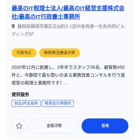
最高のIT税理士法人/最高のIT経営支援株式会
社/最高のIT行政書士事務所
静岡県静岡市葵区日出町2-1田中産商第一生命共同ビル
ディング5F
行政书士
税务师/注册会计师
2020年12月に創業し、2年半でスタッフ35名、顧客数450
件と、今静岡で最も勢いのある業務改善コンサルを行う提
案型の税理士事務所です！
静岡県静岡市を中心に、静岡県内は浜松から沼津三島ま
提供服务
で、県外はクラウドやWEB会議システム、専用アプリを活
创业/开业支持
税务会计师顾问
用し全国どこでも対応可能です！
代表は30代の税理士で、スタッフの平均年齢も30代半ばで
あるため、フットワークの軽さやレスポンスの速さ、最新
查看详情
咨询
の判例に基づく法令解釈に対する柔軟な判断がポイントで
す。