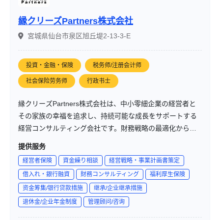
縁クリーズPartners株式会社
宮城県仙台市泉区旭丘堤2-13-3-E
投資・金融・保険
税务师/注册会计师
社会保险劳务师
行政书士
縁クリーズPartners株式会社は、中小零細企業の経営者と
その家族の幸福を追求し、持続可能な成長をサポートする
経営コンサルティング会社です。財務戦略の最適化から個
人資産管理まで、包括的な支援を提供し、地域経済の発展
提供服务
にも貢献しています。
経営者保険
資金繰り相談
経営戦略・事業計画書策定
借入れ・銀行融資
財務コンサルティング
福利厚生保険
资金筹集/银行贷款措施
继承/企业继承措施
退休金/企业年金制度
管理顾问/咨询