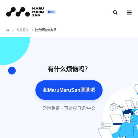
搜索
专业服务
社会保险劳务师
有什么烦恼吗？
和MaruMaruSan聊聊吧
咨询免费・可对应日语/中文