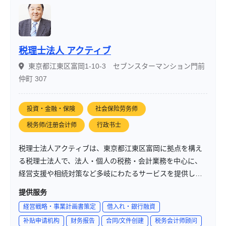
税理士法人 アクティブ
東京都江東区富岡1-10-3 セブンスターマンション門前
仲町 307
投資・金融・保険
社会保险劳务师
税务师/注册会计师
行政书士
税理士法人アクティブは、東京都江東区富岡に拠点を構え
る税理士法人で、法人・個人の税務・会計業務を中心に、
経営支援や相続対策など多岐にわたるサービスを提供して
います。「志を持って万事の源となす」という理念のも
提供服务
と、経営者の夢の実現をサポートしています。
経営戦略・事業計画書策定
借入れ・銀行融資
补贴申请机构
财务报告
合同/文件创建
税务会计师顾问