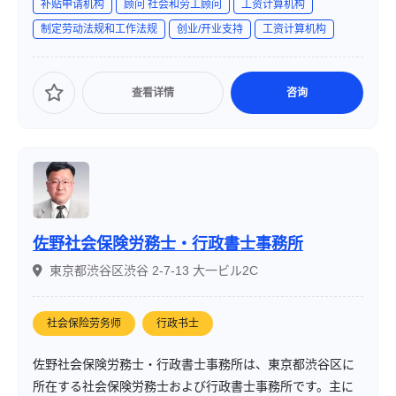
补贴申请机构
顾问 社会和劳工顾问
工资计算机构
ます。企業の成長を支援するため、最新の情報を積極的に
制定劳动法规和工作法规
创业/开业支持
工资计算机构
活用し、経営者と同じ視点でサポートを提供しています。
查看详情
咨询
佐野社会保険労務士・行政書士事務所
東京都渋谷区渋谷 2-7-13 大一ビル2C
社会保险劳务师
行政书士
佐野社会保険労務士・行政書士事務所は、東京都渋谷区に
所在する社会保険労務士および行政書士事務所です。主に