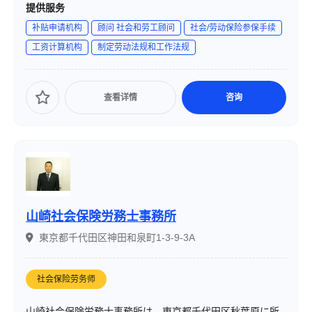
提供服务
います。事業所の現状や経営方針に寄り添った提案を行
补贴申请机构
顾问 社会和劳工顾问
社会/劳动保险参保手续
い、訪問対応やメールでの迅速な対応を心掛けています。
工资计算机构
制定劳动法规和工作法规
查看详情
咨询
山崎社会保険労務士事務所
東京都千代田区神田和泉町1-3-9-3A
社会保险劳务师
山崎社会保険労務士事務所は、東京都千代田区秋葉原に所