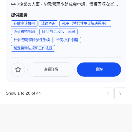
中小企業の人事・労務管理や助成金申請、債権回収などの
業務をサポートしています。特に助成金申請や就業規則の
提供服务
作成、債権回収に関する豊富な経験と実績を有し、企業の
补贴申请机构
法律咨询
ADR（替代性争议解决程序）
成長と安定を支援しています。
收债机构/保理
顾问 社会和劳工顾问
社会/劳动保险参保手续
合同/文件创建
制定劳动法规和工作法规
查看详情
咨询
Show 1 to 20 of 44

