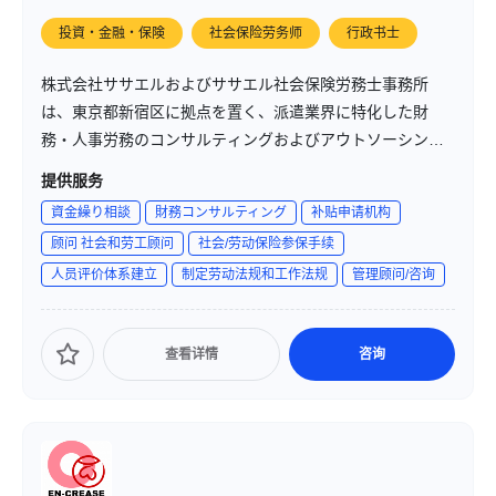
投資・金融・保険
社会保险劳务师
行政书士
株式会社ササエルおよびササエル社会保険労務士事務所
は、東京都新宿区に拠点を置く、派遣業界に特化した財
務・人事労務のコンサルティングおよびアウトソーシング
サービスを提供する企業です。代表者の小泉昌克氏は、企
提供服务
業の成長を支える「ヒト」と「カネ」の両面からの支援を
資金繰り相談
財務コンサルティング
补贴申请机构
行っています。
顾问 社会和劳工顾问
社会/劳动保险参保手续
人员评价体系建立
制定劳动法规和工作法规
管理顾问/咨询
查看详情
咨询