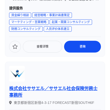
務・資金繰り改善、営業・販促促進、経営管理体制強化、
提供服务
事業再生、M&Aなど、企業の成長と課題解決を支援してい
資金繰り相談
経営戦略・事業計画書策定
ます。代表取締役社長は野村宜功氏で、東京都渋谷区恵比
マーケティング・営業戦略
起業・開業コンサルティング
寿西2丁目8番10号のORIX恵比寿西ビル6Fに本社を構えて
財務コンサルティング
人员评价体系建立
います。
查看详情
咨询
株式会社ササエル／ササエル社会保険労務士
事務所
東京都新宿区新宿4-3-17 FORECAST新宿SOUTH6F