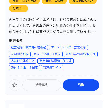
投資・金融・保険
其他广告相关
社会保险劳务师
行政书士
内田学社会保険労務士事務所は、社員の育成と助成金の専
門集団として、離職率の低下と組織の活性化を目的に、助
成金を活用した社員育成プログラムを提供しています。業
種や職種に合った最適な研修プログラムを作成し、研修期
提供服务
間中の社員の賃金や講師の報酬などの経費を助成金でカバ
経営戦略・事業計画書策定
マーケティング・営業戦略
ーすることで、企業の人材育成を支援しています。
补贴申请机构
顾问 社会和劳工顾问
社会/劳动保险参保手续
人员评价体系建立
制定劳动法规和工作法规
退休金/企业年金制度
管理顾问/咨询
查看详情
咨询