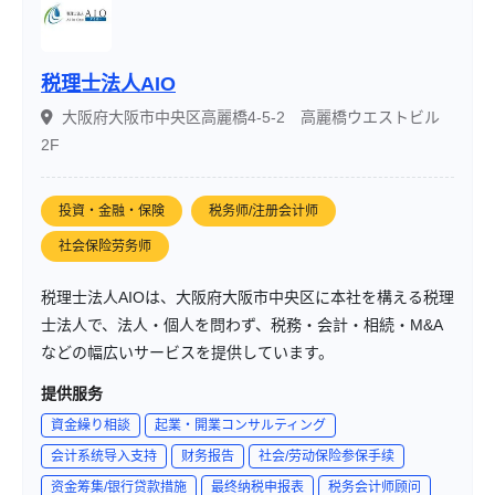
税理士法人AIO
大阪府大阪市中央区高麗橋4-5-2 高麗橋ウエストビル
2F
投資・金融・保険
税务师/注册会计师
社会保险劳务师
税理士法人AIOは、大阪府大阪市中央区に本社を構える税理
士法人で、法人・個人を問わず、税務・会計・相続・M&A
などの幅広いサービスを提供しています。
提供服务
資金繰り相談
起業・開業コンサルティング
会计系统导入支持
财务报告
社会/劳动保险参保手续
资金筹集/银行贷款措施
最终纳税申报表
税务会计师顾问