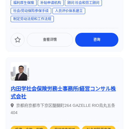
福利厚生保険
补贴申请机构
顾问 社会和劳工顾问
障害年金の相談など、地域密着型のサービスを提供してい
社会/劳动保险参保手续
人员评价体系建立
ます。
制定劳动法规和工作法规
查看详情
咨询
内田学社会保険労務士事務所/経営コンサル株
式会社
京都府京都市下京区醍醐町264 GAZELLE RIO烏丸五条
404