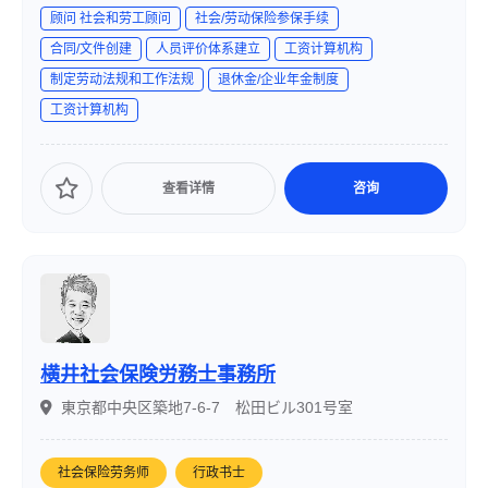
顾问 社会和劳工顾问
社会/劳动保险参保手续
合同/文件创建
人员评价体系建立
工资计算机构
制定劳动法规和工作法规
退休金/企业年金制度
工资计算机构
查看详情
咨询
横井社会保険労務士事務所
東京都中央区築地7-6-7 松田ビル301号室
社会保险劳务师
行政书士