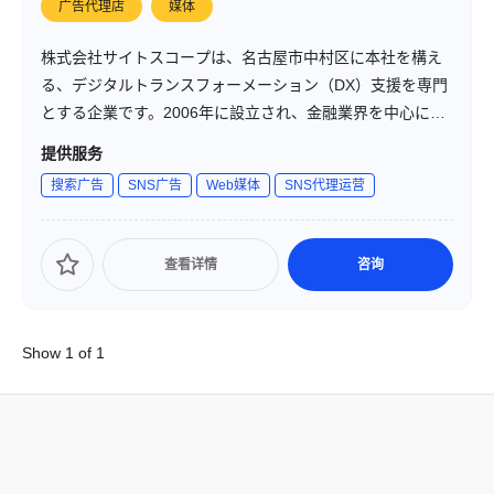
广告代理店
媒体
株式会社サイトスコープは、名古屋市中村区に本社を構え
る、デジタルトランスフォーメーション（DX）支援を専門
とする企業です。2006年に設立され、金融業界を中心に、
システム開発やデジタルマーケティングを通じて、企業の
提供服务
成長を支援しています。「KUROKO DX®」というブランド
搜索广告
SNS广告
Web媒体
SNS代理运营
で、システム開発からマーケティングまで一貫したサービ
スを提供し、顧客のビジネスを影から支える「黒衣（くろ
こ）」のような存在を目指しています。
查看详情
咨询
Show 1 of 1