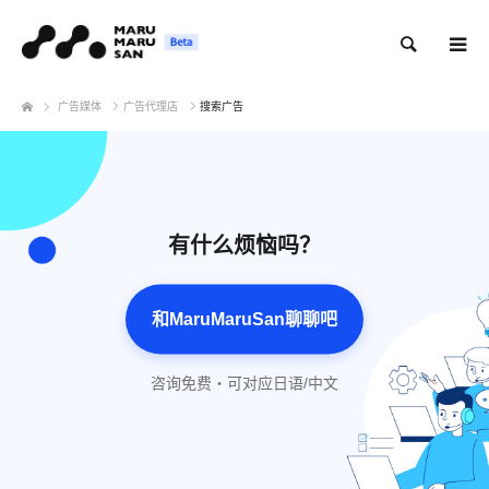
搜索
广告媒体
广告代理店
搜索广告
有什么烦恼吗？
和MaruMaruSan聊聊吧
咨询免费・可对应日语/中文