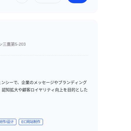
三鷹第5-203
ェンシーで、企業のメッセージやブランディング
、認知拡大や顧客ロイヤリティ向上を目的とした
制作/设计
EC网站制作