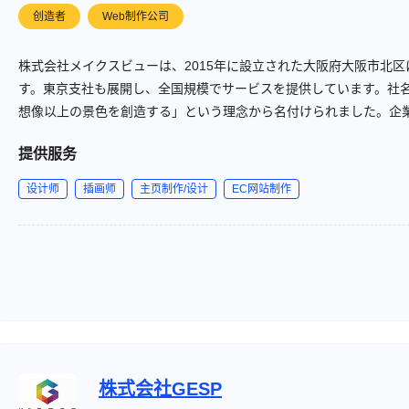
创造者
Web制作公司
株式会社メイクスビューは、2015年に設立された大阪府大阪市北区
す。東京支社も展開し、全国規模でサービスを提供しています。社
想像以上の景色を創造する」という理念から名付けられました。企業理念は「No
なければ幸せもない）」であり、社員が仕事の楽しさを実感するこ
提供服务
指しています。
设计师
插画师
主页制作/设计
EC网站制作
株式会社GESP