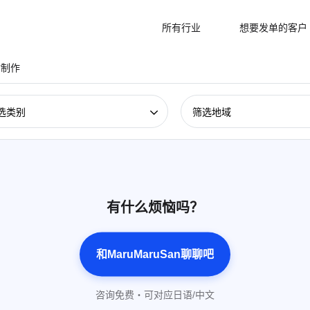
所有行业
想要发单的客户
站制作
选类别
筛选地域
有什么烦恼吗？
和MaruMaruSan聊聊吧
咨询免费・可对应日语/中文