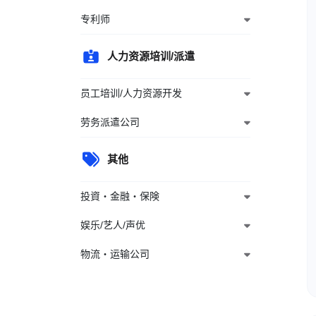
专利师
人力资源培训/派遣
员工培训/人力资源开发
劳务派遣公司
其他
投資・金融・保険
娱乐/艺人/声优
物流・运输公司