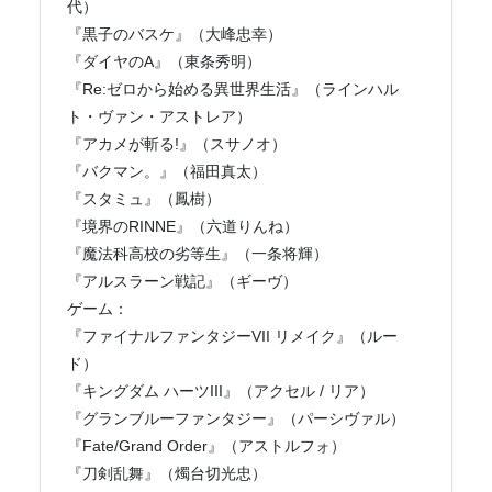
代）
『黒子のバスケ』（大峰忠幸）
『ダイヤのA』（東条秀明）
『Re:ゼロから始める異世界生活』（ラインハル
ト・ヴァン・アストレア）
『アカメが斬る!』（スサノオ）
『バクマン。』（福田真太）
『スタミュ』（鳳樹）
『境界のRINNE』（六道りんね）
『魔法科高校の劣等生』（一条将輝）
『アルスラーン戦記』（ギーヴ）
ゲーム：
『ファイナルファンタジーVII リメイク』（ルー
ド）
『キングダム ハーツIII』（アクセル / リア）
『グランブルーファンタジー』（パーシヴァル）
『Fate/Grand Order』（アストルフォ）
『刀剣乱舞』（燭台切光忠）