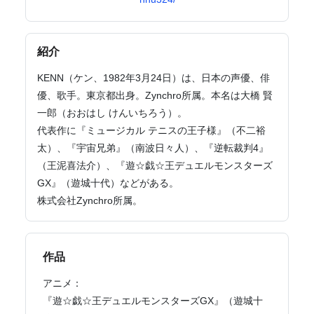
紹介
KENN（ケン、1982年3月24日）は、日本の声優、俳
優、歌手。東京都出身。Zynchro所属。本名は大橋 賢
一郎（おおはし けんいちろう）。
代表作に『ミュージカル テニスの王子様』（不二裕
太）、『宇宙兄弟』（南波日々人）、『逆転裁判4』
（王泥喜法介）、『遊☆戯☆王デュエルモンスターズ
GX』（遊城十代）などがある。
株式会社Zynchro所属。
作品
アニメ：
『遊☆戯☆王デュエルモンスターズGX』（遊城十