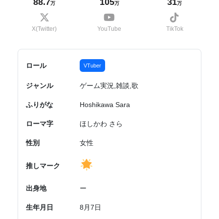
88.7
105
31
万
万
万
X(Twitter)
YouTube
TikTok
ロール
VTuber
ジャンル
ゲーム実況,雑談,歌
ふりがな
Hoshikawa Sara
ローマ字
ほしかわ さら
性別
女性
推しマーク
出身地
ー
生年月日
8月7日