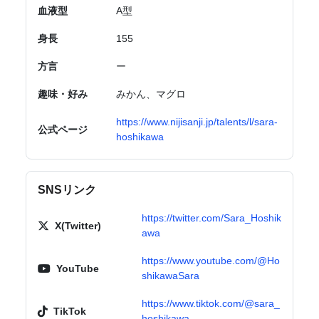
血液型
A型
身長
155
方言
ー
趣味・好み
みかん、マグロ
https://www.nijisanji.jp/talents/l/sara-
公式ページ
hoshikawa
SNSリンク
https://twitter.com/Sara_Hoshik
X(Twitter)
awa
https://www.youtube.com/@Ho
YouTube
shikawaSara
https://www.tiktok.com/@sara_
TikTok
hoshikawa