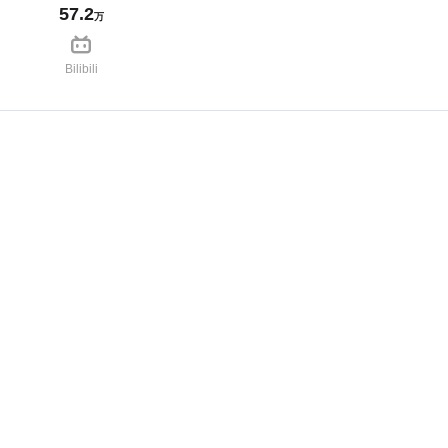
57.2
万
Bilibili