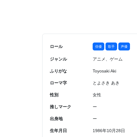
ロール
俳優
歌手
声優
ジャンル
アニメ、ゲーム
ふりがな
Toyosaki Aki
ローマ字
とよさき あき
性別
女性
推しマーク
ー
出身地
ー
生年月日
1986年10月28日