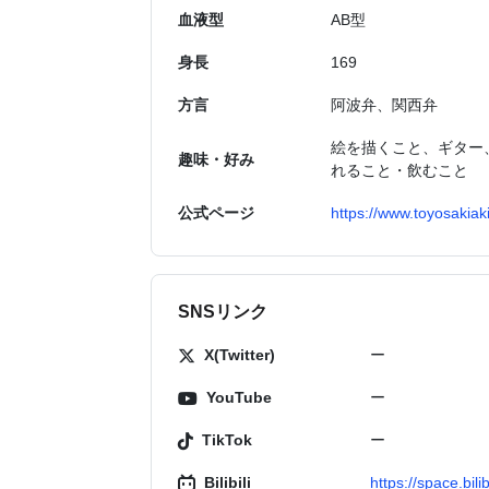
血液型
AB型
身長
169
方言
阿波弁、関西弁
絵を描くこと、ギター
趣味・好み
れること・飲むこと
公式ページ
https://www.toyosakiak
SNSリンク
X(Twitter)
ー
YouTube
ー
TikTok
ー
Bilibili
https://space.bil