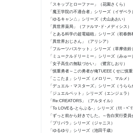
「スキップとローファー」（花園さくら）
「魔王学院の不適合者」シリーズ（イザベラ
「ゆるキャン△」シリーズ（犬山あおい）
「異世界薬局」（ファルマ･ド･メディシス）
「とある科学の超電磁砲」シリーズ（初春飾
「異世界おじさん」（アリシア）
「フルーツバスケット」シリーズ（草摩依鈴
「ミュークルドリーミー」シリーズ（みゅー
「女子高生の無駄づかい」（鷺宮しおり）
「慎重勇者～この勇者が俺TUEEEくせに慎
「ここたま」シリーズ（メロリー、マルメ）
「デュエル・マスターズ」シリーズ（うらら
「ジュエルペット」シリーズ（エンジェラ）
「Re:CREATORS」（アルタイル）
「To LOVEる-とらぶる-」シリーズ（ﾓﾓ・ﾍﾞﾘｱ
「ずっと前から好きでした。～告白実行委員
「プリパラ」シリーズ（ジャニス）
「ゆるゆり」シリーズ（池田千歳）