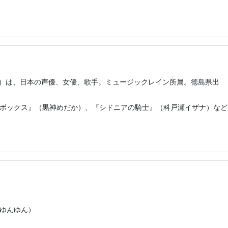
28日）は、日本の声優、女優、歌手。ミュージックレイン所属。徳島県出
かボックス』（黒神めだか）、『シドニアの騎士』（科戸瀬イザナ）など
（ゆんゆん）