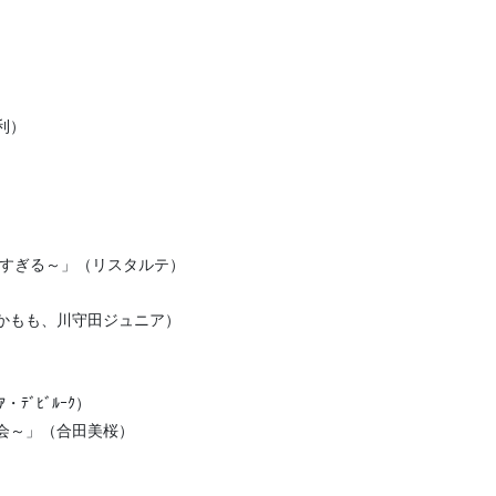
）
利）
）
）
重すぎる～」（リスタルテ）
かもも、川守田ジュニア）
・ﾃﾞﾋﾞﾙｰｸ）
会～」（合田美桜）