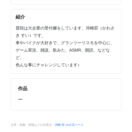
紹介
普段は大企業の受付嬢をしています、河崎翆（かわさ
き すい）です。
車やバイクが大好きで、グランツーリスモを中心に、
ゲーム実況、雑談、歌みた、ASMR、朗読、などな
ど、
色んな事にチャレンジしています♪
作品
ー
文章・画像・情報などの出典元：
河崎 翆 ch公式ページ