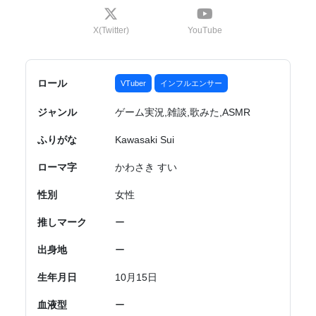
X(Twitter)
YouTube
ロール
VTuber
インフルエンサー
ジャンル
ゲーム実況,雑談,歌みた,ASMR
ふりがな
Kawasaki Sui
ローマ字
かわさき すい
性別
女性
推しマーク
ー
出身地
ー
生年月日
10月15日
血液型
ー