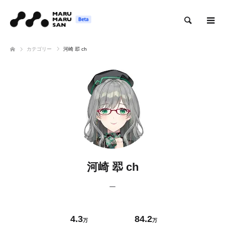
検索
カテゴリー
河崎 翆 ch
河崎 翆 ch
ー
4.3
84.2
万
万