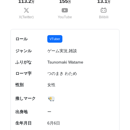
113.2
155
13.1
万
万
万
X(Twitter)
YouTube
Bilibili
ロール
VTuber
ジャンル
ゲーム実況,雑談
ふりがな
Tsunomaki Watame
ローマ字
つのまき わため
性別
女性
推しマーク
出身地
ー
生年月日
6月6日