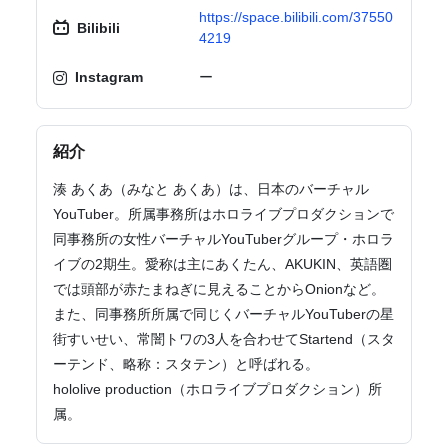
https://space.bilibili.com/37550
Bilibili
4219
Instagram
ー
紹介
湊 あくあ（みなと あくあ）は、日本のバーチャル
YouTuber。所属事務所はホロライブプロダクションで
同事務所の女性バーチャルYouTuberグループ・ホロラ
イブの2期生。愛称は主にあくたん、AKUKIN、英語圏
では頭部が赤たまねぎに見えることからOnionなど。
また、同事務所所属で同じくバーチャルYouTuberの星
街すいせい、常闇トワの3人を合わせてStartend（スタ
ーテンド、略称：スタテン）と呼ばれる。
hololive production（ホロライブプロダクション）所
属。