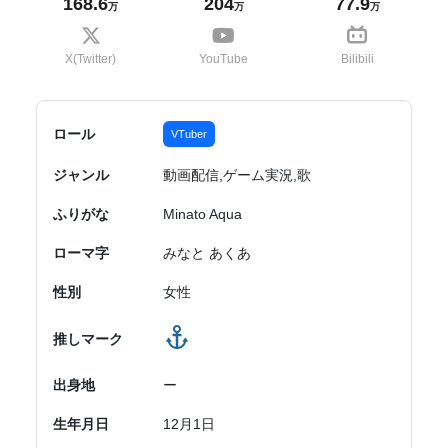
168.6
204
77.9
万
万
万
X(Twitter)
YouTube
Bilibili
ロール
VTuber
ジャンル
動画配信,ゲーム実況,歌
ふりがな
Minato Aqua
ローマ字
みなと あくあ
性別
女性
推しマーク
出身地
ー
生年月日
12月1日