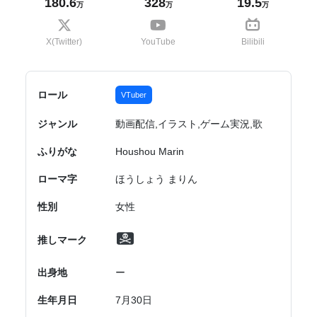
180.6
328
19.5
万
万
万
X(Twitter)
YouTube
Bilibili
ロール
VTuber
ジャンル
動画配信,イラスト,ゲーム実況,歌
ふりがな
Houshou Marin
ローマ字
ほうしょう まりん
性別
女性
推しマーク
出身地
ー
生年月日
7月30日