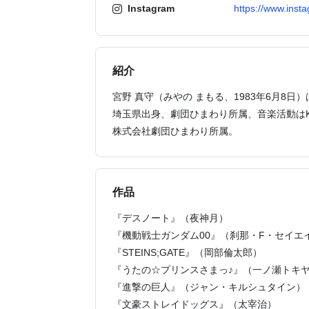
Instagram
https://www.ins
紹介
宮野 真守（みやの まもる、1983年6月8
埼玉県出身、劇団ひまわり所属、音楽活動はKING
株式会社劇団ひまわり所属。
作品
『デスノート』（夜神月）
『機動戦士ガンダム00』（刹那・F・セイエ
『STEINS;GATE』（岡部倫太郎）
『うたの☆プリンスさまっ♪』（一ノ瀬トキ
『進撃の巨人』（ジャン・キルシュタイン）
『文豪ストレイドッグス』（太宰治）