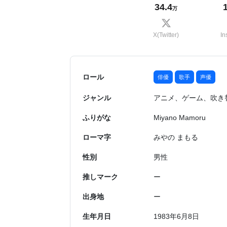
34.4
万
X(Twitter)
In
ロール
俳優
歌手
声優
ジャンル
アニメ、ゲーム、吹き
ふりがな
Miyano Mamoru
ローマ字
みやの まもる
性別
男性
推しマーク
ー
出身地
ー
生年月日
1983年6月8日