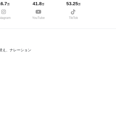
16.7
41.8
53.25
万
万
万
stagram
YouTube
TikTok
替え、ナレーション