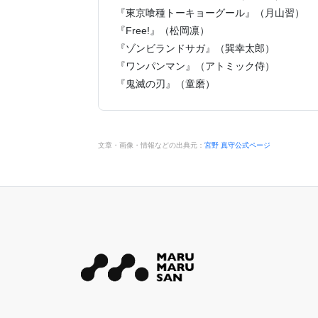
『東京喰種トーキョーグール』（月山習）
『Free!』（松岡凛）
『ゾンビランドサガ』（巽幸太郎）
『ワンパンマン』（アトミック侍）
『鬼滅の刃』（童磨）
文章・画像・情報などの出典元：
宮野 真守公式ページ