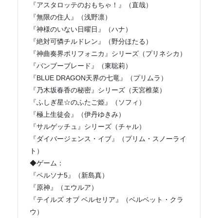
『アスタロッテのおもちゃ！』（直哉）
『無限の住人』（浅野凛）
『神様のいない日曜日』（ハナ）
『絶対可憐チルドレン』（野分ほたる）
『神曲奏界ポリフォニカ』シリーズ（プリネシカ）
『バンブーブレード』（東聡莉）
『BLUE DRAGON天界の七竜』（プリムラ）
『乃木坂春香の秘密』シリーズ（天宮椎菜）
『ふしぎ星☆のふたご姫』（ソフィ）
『極上生徒会』（伊丹ゆきみ）
『サルゲッチュ』シリーズ（チャル）
『ダイバージェンス・イブ』（プリム・スノーライ
ト）
◆ゲーム：
『ペルソナ5』（新島真）
『原神』（エウルア）
『テイルズ オブ ベルセリア』（ベルベット・クラ
ウ）