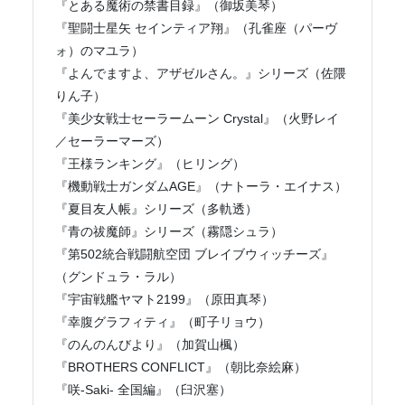
『とある魔術の禁書目録』（御坂美琴）
『聖闘士星矢 セインティア翔』（孔雀座（パーヴ
ォ）のマユラ）
『よんでますよ、アザゼルさん。』シリーズ（佐隈
りん子）
『美少女戦士セーラームーン Crystal』（火野レイ
／セーラーマーズ）
『王様ランキング』（ヒリング）
『機動戦士ガンダムAGE』（ナトーラ・エイナス）
『夏目友人帳』シリーズ（多軌透）
『青の祓魔師』シリーズ（霧隠シュラ）
『第502統合戦闘航空団 ブレイブウィッチーズ』
（グンドュラ・ラル）
『宇宙戦艦ヤマト2199』（原田真琴）
『幸腹グラフィティ』（町子リョウ）
『のんのんびより』（加賀山楓）
『BROTHERS CONFLICT』（朝比奈絵麻）
『咲-Saki- 全国編』（臼沢塞）