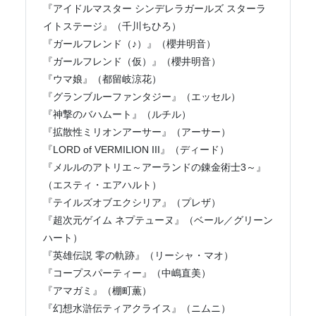
『アイドルマスター シンデレラガールズ スターラ
イトステージ』（千川ちひろ）
『ガールフレンド（♪）』（櫻井明音）
『ガールフレンド（仮）』（櫻井明音）
『ウマ娘』（都留岐涼花）
『グランブルーファンタジー』（エッセル）
『神撃のバハムート』（ルチル）
『拡散性ミリオンアーサー』（アーサー）
『LORD of VERMILION III』（ディード）
『メルルのアトリエ～アーランドの錬金術士3～』
（エスティ・エアハルト）
『テイルズオブエクシリア』（プレザ）
『超次元ゲイム ネプテューヌ』（ベール／グリーン
ハート）
『英雄伝説 零の軌跡』（リーシャ・マオ）
『コープスパーティー』（中嶋直美）
『アマガミ』（棚町薫）
『幻想水滸伝ティアクライス』（ニムニ）