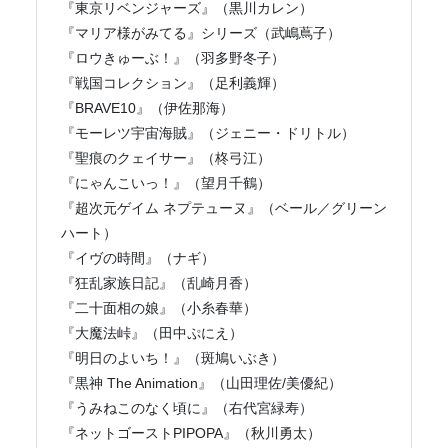
『東京リベンジャーズ』（黒川カレン）
『マリア様がみてる』シリーズ（武嶋蔦子）
『ロウきゅーぶ！』（羽多野冬子）
『戦国コレクション』（足利義輝）
『BRAVE10』（伊佐那海）
『モーレツ宇宙海賊』（ジェニー・ドリトル）
『聖痕のクェイサー』（柊弓江）
『にゃんこいっ！』（望月千鶴）
『超次元ゲイム ネプテューヌ』（ベール／グリーン
ハート）
『イヴの時間』（ナギ）
『狂乱家族日記』（乱崎月香）
『二十面相の娘』（小糸春華）
『大魔法峠』（田中ぷにえ）
『明日のよいち！』（斑鳩いぶき）
『黒神 The Animation』（山田理佐/美優紀）
『うみねこのなく頃に』（右代宮緑寿）
『ネットゴーストPIPOPA』（秋川勇太）