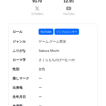
9170
12.9
万
X(Twitter)
YouTube
ロール
YouTuber
インフルエンサー
ジャンル
ゲーム,ゲーム実況
ふりがな
Sakura Mochi
ローマ字
さくらもちのげーむべや
性別
女性
推しマーク
ー
出身地
ー
生年月日
ー