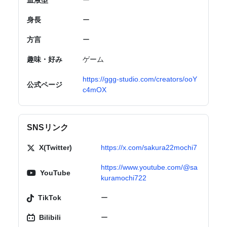
血液型
ー
身長
ー
方言
ー
趣味・好み
ゲーム
https://ggg-studio.com/creators/ooY
公式ページ
c4mOX
SNSリンク
X(Twitter)
https://x.com/sakura22mochi7
https://www.youtube.com/@sa
YouTube
kuramochi722
TikTok
ー
Bilibili
ー