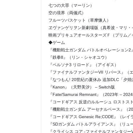
七つの大罪（マーリン）
空の境界（両儀式）
フルーツバスケット（草摩慊人）
ヱヴァンゲリヲン新劇場版（真希波・マリ・
映画プリキュアオールスターズＦ（プリム／
◆ゲーム
『機動戦士ガンダム バトルオペレーション2
『鉄拳8』（リン・シャオユウ）
『ペルソナ3 リロード』（アイギス）
『ファイナルファンタジーVII リバース』
『なつもん! 20世紀の夏休み 追加DLC「
『Kanon』（天野美汐） – Switch版
『Fate/Samurai Remnant』（2023年 
『コードギアス 反逆のルルーシュ ロストストー
『機動戦士ガンダム アーセナルベース』（202
『コードギアス Genesic Re;CODE』（
『SDガンダム バトルアライアンス』（リュー
『クライシス コア -ファイナルファンタジー