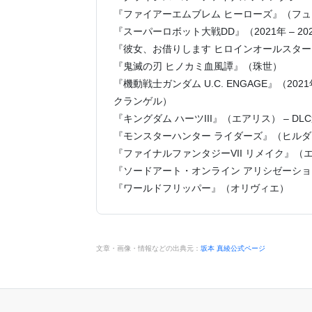
『ファイアーエムブレム ヒーローズ』（フ
『スーパーロボット大戦DD』（2021年 – 
『彼女、お借りします ヒロインオールスタ
『鬼滅の刃 ヒノカミ血風譚』（珠世）
『機動戦士ガンダム U.C. ENGAGE』（2
クランゲル）
『キングダム ハーツIII』（エアリス） – D
『モンスターハンター ライダーズ』（ヒルダ
『ファイナルファンタジーVII リメイク』
『ソードアート・オンライン アリシゼーショ
『ワールドフリッパー』（オリヴィエ）
文章・画像・情報などの出典元：
坂本 真綾公式ページ