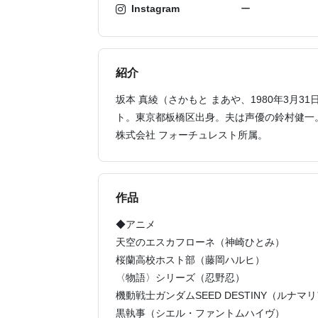
Instagram
ー
紹介
坂本 真綾（さかもと まあや、1980年3月
ト。東京都板橋区出身。夫は声優の鈴村健一
株式会社 フォーチュレスト所属。
作品
◆アニメ
天空のエスカフローネ（神崎ひとみ）
桜蘭高校ホスト部（藤岡ハルヒ）
〈物語〉シリーズ（忍野忍）
機動戦士ガンダムSEED DESTINY（ルナマ
黒執事（シエル・ファントムハイヴ）