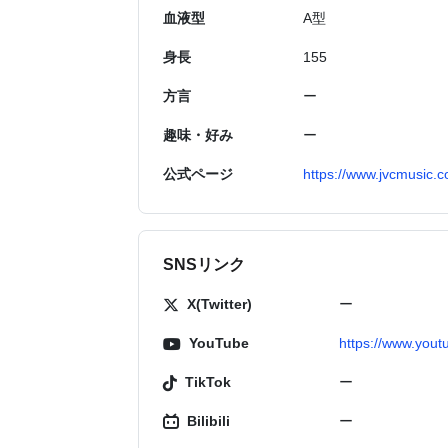
血液型
A型
身長
155
方言
ー
趣味・好み
ー
公式ページ
https://www.jvcmusic.c
SNSリンク
X(Twitter)
ー
YouTube
https://www.yo
TikTok
ー
Bilibili
ー