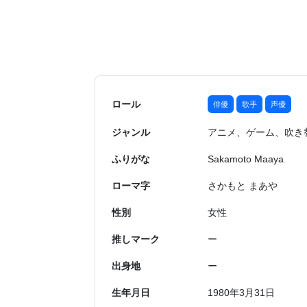
ロール
俳優
歌手
声優
ジャンル
アニメ、ゲーム、吹き
ふりがな
Sakamoto Maaya
ローマ字
さかもと まあや
性別
女性
推しマーク
ー
出身地
ー
生年月日
1980年3月31日