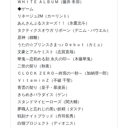
ＷＨＩＴＥ ＡＬＢＵＭ（藤井 冬弥）
◆ゲーム
リネージュ2M（カーリント）
あんさんぶるスターズ！！（氷鷹北斗）
タクティクスオウガ リボーン（デニム・パウエル）
原神（鍾離）
うたの☆プリンスさまっ♪ Ｄｅｂｕｔ（カミュ）
文豪とアルケミスト（志賀直哉）
華鬼～恋初める刻 永久の印～（木藤華鬼）
二世の契り（秋夜）
ＣＬＯＣＫ ＺＥＲＯ～終焉の一秒～（加納理一郎）
ＶｉｔａｍｉｎＺ（不破 千聖）
青雲の契り（皇子・慕凌辰）
きらめきパラダイス（ゲン）
スタンドマイヒーローズ（関大輔）
夢職人と忘れじの黒い妖精（ダステ）
戦刻ナイトブラッド（丹羽長秀）
白猫プロジェクト（ディオニス）