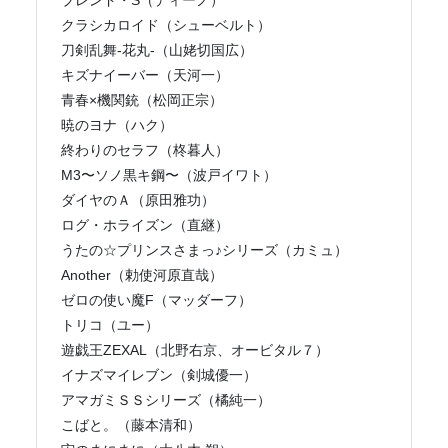
ブレンド・S（ディーノ）
クラシカロイド（シューベルト）
刀剣乱舞-花丸-（山姥切国広）
キズナイーバー（天河一）
青春×機関銃（松岡正宗）
暁のヨナ（ハク）
終わりのセラフ（柊暮人）
M3〜ソノ黒キ鋼〜（波戸イワト）
ダイヤのＡ（原田雅功）
ログ・ホライズン（直継）
うたの☆プリンスさまっ♪シリーズ（カミュ）
Another（勅使河原直哉）
ゼロの使い魔F（マッダーフ）
トリコ（ユー）
遊戯王ZEXAL（北野右京、オービタル７）
イナズマイレブン（剣城優一）
アマガミＳＳシリーズ（橘純一）
こばと。（藤本清和）