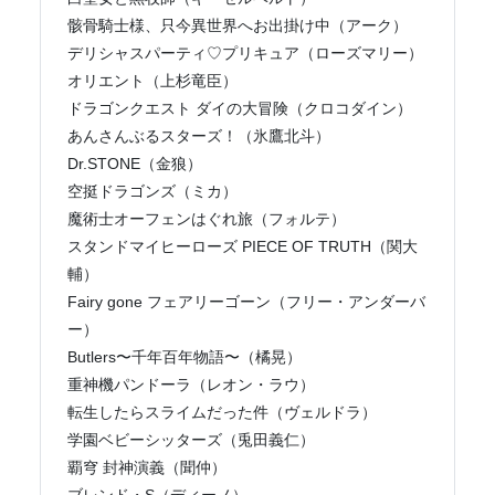
骸骨騎士様、只今異世界へお出掛け中（アーク）
デリシャスパーティ♡プリキュア（ローズマリー）
オリエント（上杉竜臣）
ドラゴンクエスト ダイの大冒険（クロコダイン）
あんさんぶるスターズ！（氷鷹北斗）
Dr.STONE（金狼）
空挺ドラゴンズ（ミカ）
魔術士オーフェンはぐれ旅（フォルテ）
スタンドマイヒーローズ PIECE OF TRUTH（関大
輔）
Fairy gone フェアリーゴーン（フリー・アンダーバ
ー）
Butlers〜千年百年物語〜（橘晃）
重神機パンドーラ（レオン・ラウ）
転生したらスライムだった件（ヴェルドラ）
学園ベビーシッターズ（兎田義仁）
覇穹 封神演義（聞仲）