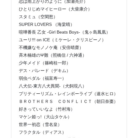
恋は雨上がりのように（加瀬亮介）
ひとりじめマイヒーロー（大柴康介）
スタミュ（空閑愁）
SUPER LOVERS （海棠晴）
喧嘩番長 乙女 -Girl Beats Boys-（鬼ヶ島鳳凰）
ユーリ!!! on ICE（ミケーレ・クリスピーノ）
不機嫌なモノノケ庵（安倍晴齋）
斉木楠雄のΨ難（照橋信 / 六神通）
少年メイド（篠崎桂一郎）
デス・パレード（デキム）
弱虫ペダル（福富寿一）
八犬伝-東方八犬異聞-（犬飼現八）
プリティーリズム・レインボーライブ（速水ヒロ）
ＢＲＯＴＨＥＲＳ ＣＯＮＦＬＩＣＴ（朝日奈棗）
好きっていいなよ（竹村海）
マケン姫っ!（大山タケル）
世界一初恋（雪名皇）
フラクタル（ディアス）