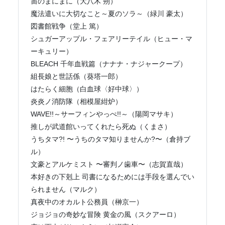
宙のまにまに（大八木 朔）
魔法遣いに大切なこと～夏のソラ～（緑川 豪太）
図書館戦争（堂上 篤）
シュガーアップル・フェアリーテイル（ヒュー・マ
ーキュリー）
BLEACH 千年血戦篇（ナナナ・ナジャークープ）
組長娘と世話係（葵塔一郎）
はたらく細胞（白血球〈好中球〉）
炎炎ノ消防隊（相模屋紺炉）
WAVE!!～サーフィンやっぺ!!～（陽岡マサキ）
推しが武道館いってくれたら死ぬ（くまさ）
うちタマ?! 〜うちのタマ知りませんか?〜（倉持ブ
ル）
文豪とアルケミスト 〜審判ノ歯車〜（志賀直哉）
本好きの下剋上 司書になるためには手段を選んでい
られません（マルク）
真夜中のオカルト公務員（榊京一）
ジョジョの奇妙な冒険 黄金の風（スクアーロ）