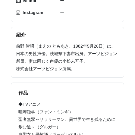
Bilibili
ー
Instagram
ー
紹介
前野 智昭（まえの ともあき、1982年5月26日）は、
日本の男性声優。茨城県下妻市出身。アーツビジョン
所属。妻は同じく声優の小松未可子。
株式会社アーツビジョン所属。
作品
◆TVアニメ
喧嘩独学（ファン・ミンギ）
聖者無双～サラリーマン、異世界で生き残るために
歩む道～（グルガー）
白聖女と黒牧師（ギーゼルベルト）