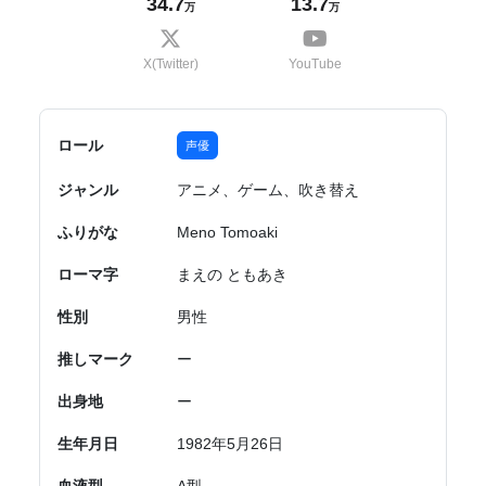
34.7
13.7
万
万
X(Twitter)
YouTube
ロール
声優
ジャンル
アニメ、ゲーム、吹き替え
ふりがな
Meno Tomoaki
ローマ字
まえの ともあき
性別
男性
推しマーク
ー
出身地
ー
生年月日
1982年5月26日