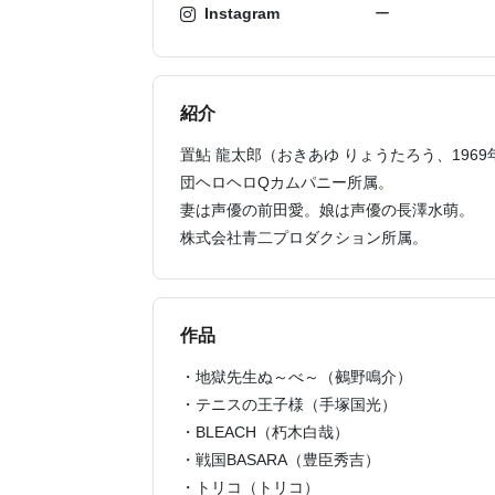
Instagram
ー
紹介
置鮎 龍太郎（おきあゆ りょうたろう、196
団ヘロヘロQカムパニー所属。
妻は声優の前田愛。娘は声優の長澤水萌。
株式会社青二プロダクション所属。
作品
・地獄先生ぬ～べ～（鵺野鳴介）
・テニスの王子様（手塚国光）
・BLEACH（朽木白哉）
・戦国BASARA（豊臣秀吉）
・トリコ（トリコ）