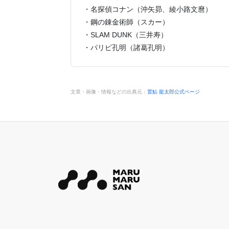
・名探偵コナン（沖矢昴、綾小路文麿）
・鋼の錬金術師（スカー）
・SLAM DUNK（三井寿）
・パリピ孔明（諸葛孔明）
文章・画像・情報などの出典元：
置鮎 龍太郎公式ページ