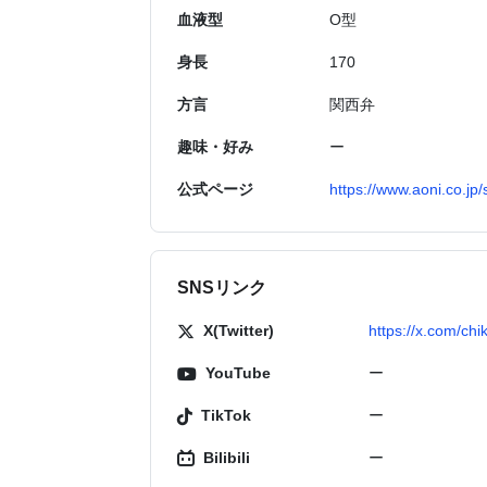
血液型
O型
身長
170
方言
関西弁
趣味・好み
ー
公式ページ
https://www.aoni.co.jp
SNSリンク
X(Twitter)
https://x.com/chik
YouTube
ー
TikTok
ー
Bilibili
ー