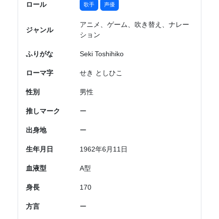
ロール
歌手
声優
アニメ、ゲーム、吹き替え、ナレー
ジャンル
ション
ふりがな
Seki Toshihiko
ローマ字
せき としひこ
性別
男性
推しマーク
ー
出身地
ー
生年月日
1962年6月11日
血液型
A型
身長
170
方言
ー