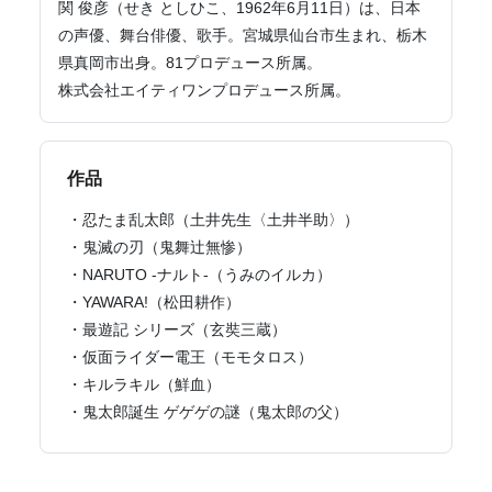
関 俊彦（せき としひこ、1962年6月11日）は、日本
の声優、舞台俳優、歌手。宮城県仙台市生まれ、栃木
県真岡市出身。81プロデュース所属。
株式会社エイティワンプロデュース所属。
作品
・忍たま乱太郎（土井先生〈土井半助〉）
・鬼滅の刃（鬼舞辻無惨）
・NARUTO -ナルト-（うみのイルカ）
・YAWARA!（松田耕作）
・最遊記 シリーズ（玄奘三蔵）
・仮面ライダー電王（モモタロス）
・キルラキル（鮮血）
・鬼太郎誕生 ゲゲゲの謎（鬼太郎の父）