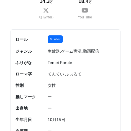
14.3
18.4
万
万
X(Twitter)
YouTube
ロール
VTuber
ジャンル
生放送,ゲーム実況,動画配信
ふりがな
Tentei Forute
ローマ字
てんてい ふぉるて
性別
女性
推しマーク
ー
出身地
ー
生年月日
10月15日