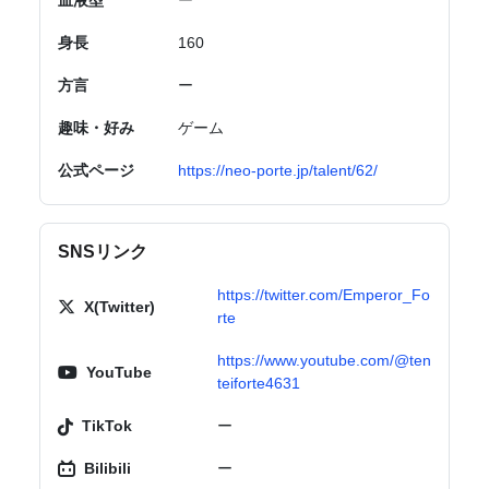
血液型
ー
身長
160
方言
ー
趣味・好み
ゲーム
公式ページ
https://neo-porte.jp/talent/62/
SNSリンク
https://twitter.com/Emperor_Fo
X(Twitter)
rte
https://www.youtube.com/@ten
YouTube
teiforte4631
TikTok
ー
Bilibili
ー