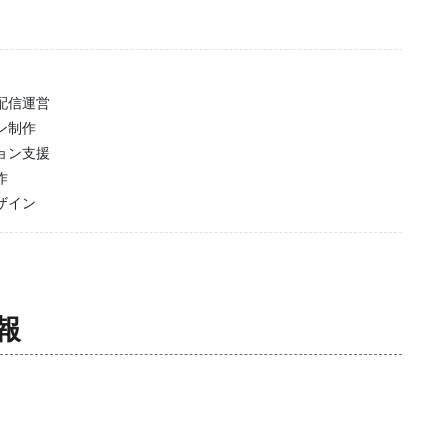
配信運営
ン制作
ョン支援
作
ザイン
報