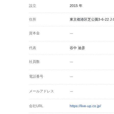
設立
2015 年
住所
東京都港区芝公園3-6-22 J
資本金
ー
代表
谷中 迪彦
社員数
ー
電話番号
ー
メールアドレス
ー
会社URL
https://live-up.co.jp/