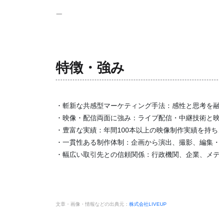
ー
特徴・強み
・斬新な共感型マーケティング手法：感性と思考を
・映像・配信両面に強み：ライブ配信・中継技術と
・豊富な実績：年間100本以上の映像制作実績を持
・一貫性ある制作体制：企画から演出、撮影、編集
・幅広い取引先との信頼関係：行政機関、企業、メ
文章・画像・情報などの出典元：
株式会社LIVEUP